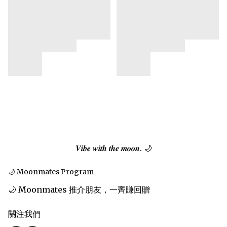
𝑽𝒊𝒃𝒆 𝒘𝒊𝒕𝒉 𝒕𝒉𝒆 𝒎𝒐𝒐𝒏. 🌙
🌙 Moonmates Program
🌙 Moonmates 推介朋友，一齊賺回贈
關注我們