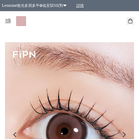
Lensme散光多買多平✿低至$150/對❤
詳情
台灣Karacon⁩✧日拋 特價清貨❁⃘
日本韓國多款日/月拋現貨☼ 特價❤︎數量有限 售完即止
🇰🇷韓國多款月拋現貨 特價兩對$99✿數量有限 售完即止♫
精選商品，任選買2件或以上9 折；買4件或以上85 折；買6件或以上8 折
精選商品，任選買2件HKD 140.00；買4件HKD 260.00
精選商品，任選買2件HKD 190.00；買4件HKD 360.00
精選商品，任選買2件HKD 110.00；買4件HKD 180.00
精選商品，任選買2件HKD 170.00；買4件HKD 320.00
精選商品，任選買2件或以上減HKD 148.00
精選商品，任選買2件或以上減HKD 148.00
精選商品，任選買2件或以上95 折；買4件或以上9 折；買6件或以上85 折；買8件
精選商品，任選買12件或以上87 折
精選商品，任選買2件或以上減HKD 16.00；買4件或以上減HKD 32.00；買6件或以
精選商品，任選買2件或以上95 折；買4件或以上9 折；買8件或以上85 折；買12件
購物滿 HKD 800.00即享免運費優惠！（適用於 特定的送貨方式 )
詳情
詳情
詳情
詳情
詳情
詳情
詳情
詳情
詳情
詳情
詳情