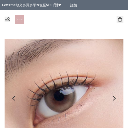
Lensme散光多買多平✿低至$150/對❤
詳情
台灣Karacon⁩✧日拋 特價清貨❁⃘
日本韓國多款日/月拋現貨☼ 特價❤︎數量有限 售完即止
🇰🇷韓國多款月拋現貨 特價兩對$99✿數量有限 售完即止♫
精選商品，任選買2件或以上9 折；買4件或以上85 折；買6件或以上8 折
精選商品，任選買2件HKD 140.00；買4件HKD 260.00
精選商品，任選買2件HKD 190.00；買4件HKD 360.00
精選商品，任選買2件HKD 110.00；買4件HKD 180.00
精選商品，任選買2件HKD 170.00；買4件HKD 320.00
精選商品，任選買2件或以上減HKD 148.00
精選商品，任選買2件或以上減HKD 148.00
精選商品，任選買2件或以上95 折；買4件或以上9 折；買6件或以上85 折；買8件
精選商品，任選買12件或以上87 折
精選商品，任選買2件或以上減HKD 16.00；買4件或以上減HKD 32.00；買6件或以
精選商品，任選買2件或以上95 折；買4件或以上9 折；買8件或以上85 折；買12件
購物滿 HKD 800.00即享免運費優惠！（適用於 特定的送貨方式 )
詳情
詳情
詳情
詳情
詳情
詳情
詳情
詳情
詳情
詳情
詳情