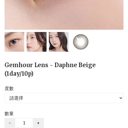
Gemhour Lens - Daphne Beige
(1day/10p)
度數
數量
−
+