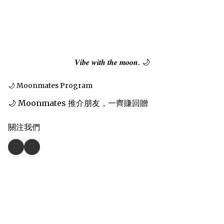
𝑽𝒊𝒃𝒆 𝒘𝒊𝒕𝒉 𝒕𝒉𝒆 𝒎𝒐𝒐𝒏. 🌙
🌙 Moonmates Program
🌙 Moonmates 推介朋友，一齊賺回贈
關注我們