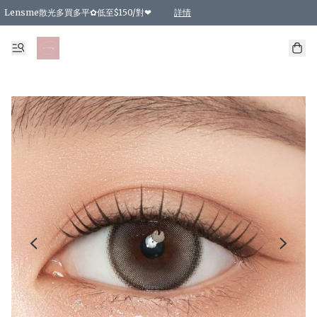
Lensme散光多買多平✿低至$150/對❤
詳情
台灣Karacon⁩✧日拋 特價清貨❁⃘
日本韓國多款日/月拋現貨☼ 特價❤︎數量有限 售完即止
🇰🇷韓國多款月拋現貨 特價兩對$99✿數量有限 售完即止♫
精選商品，任選買2件或以上9 折；買4件或以上85 折；買6件或以上8 折
精選商品，任選買2件HKD 140.00；買4件HKD 260.00
精選商品，任選買2件HKD 190.00；買4件HKD 360.00
精選商品，任選買2件HKD 110.00；買4件HKD 180.00
精選商品，任選買2件HKD 170.00；買4件HKD 320.00
精選商品，任選買2件或以上減HKD 148.00
精選商品，任選買2件或以上減HKD 148.00
精選商品，任選買2件或以上95 折；買4件或以上9 折；買6件或以上85 折；買8件
精選商品，任選買12件或以上87 折
精選商品，任選買2件或以上減HKD 16.00；買4件或以上減HKD 32.00；買6件或以
精選商品，任選買2件或以上95 折；買4件或以上9 折；買8件或以上85 折；買12件
購物滿 HKD 800.00即享免運費優惠！（適用於 特定的送貨方式 )
詳情
詳情
詳情
詳情
詳情
詳情
詳情
詳情
詳情
詳情
詳情