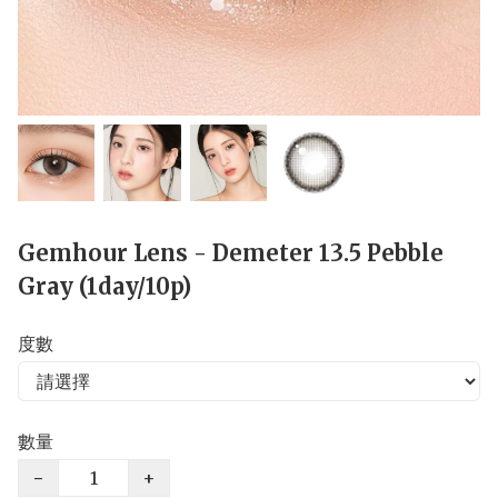
Gemhour Lens - Demeter 13.5 Pebble
Gray (1day/10p)
度數
數量
−
+