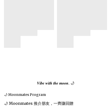
𝑽𝒊𝒃𝒆 𝒘𝒊𝒕𝒉 𝒕𝒉𝒆 𝒎𝒐𝒐𝒏. 🌙
🌙 Moonmates Program
🌙 Moonmates 推介朋友，一齊賺回贈