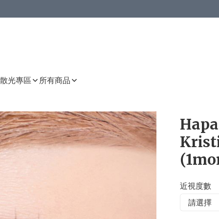
或以上8 折
上減HKD 48.00；買8件或以上減HKD 64.00；買10件或以上減HKD 80.00
或以上8 折
詳情
詳情
散光專區
所有商品
Hapa 
Kris
(1mo
近視度數