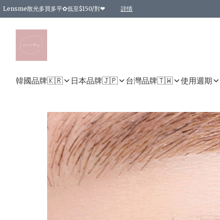
Lensme散光多買多平✿低至$150/對❤
詳情
台灣Karacon⁩✧日拋 特價清貨❁⃘
日本韓國多款日/月拋現貨☼ 特價❤︎數量有限 售完即止
🇰🇷韓國多款月拋現貨 特價兩對$99✿數量有限 售完即止♫
精選商品，任選買2件或以上9 折；買4件或以上85 折；買6件或以上8 折
精選商品，任選買2件HKD 140.00；買4件HKD 260.00
精選商品，任選買2件HKD 190.00；買4件HKD 360.00
精選商品，任選買2件HKD 110.00；買4件HKD 180.00
精選商品，任選買2件HKD 170.00；買4件HKD 320.00
精選商品，任選買2件或以上減HKD 148.00
精選商品，任選買2件或以上減HKD 148.00
精選商品，任選買2件或以上95 折；買4件或以上9 折；買6件或以上85 折；買8件
精選商品，任選買12件或以上87 折
精選商品，任選買2件或以上減HKD 16.00；買4件或以上減HKD 32.00；買6件或以
精選商品，任選買2件或以上95 折；買4件或以上9 折；買8件或以上85 折；買12件
購物滿 HKD 800.00即享免運費優惠！（適用於 特定的送貨方式 )
詳情
詳情
詳情
詳情
詳情
詳情
詳情
詳情
詳情
詳情
詳情
韓國品牌🇰🇷
日本品牌🇯🇵
台灣品牌🇹🇼
使用週期