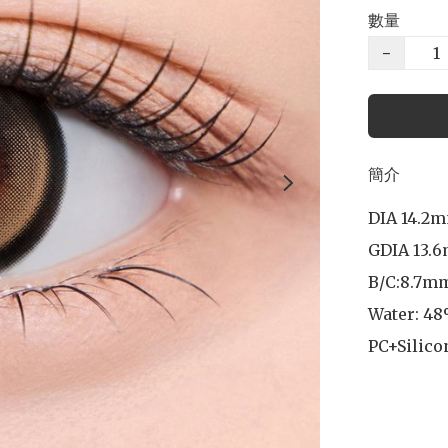
數量
−
簡介
DIA 14.2m
GDIA 13.6
B/C:8.7mm
Water: 48
PC+Silico