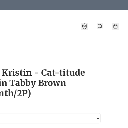
詳情
Kristin - Cat-titude
tin Tabby Brown
nth/2P)