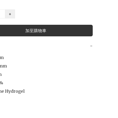
+
加至購物車
−
m

mm

 

%

ne Hydrogel