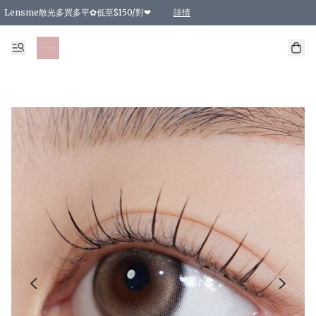
Lensme散光多買多平✿低至$150/對❤
詳情
台灣Karacon⁩✧日拋 特價清貨❁⃘
日本韓國多款日/月拋現貨☼ 特價❤︎數量有限 售完即止
🇰🇷韓國多款月拋現貨 特價兩對$99✿數量有限 售完即止♫
精選商品，任選買2件或以上9 折；買4件或以上85 折；買6件或以上8 折
精選商品，任選買2件HKD 140.00；買4件HKD 260.00
精選商品，任選買2件HKD 190.00；買4件HKD 360.00
精選商品，任選買2件HKD 110.00；買4件HKD 180.00
精選商品，任選買2件HKD 170.00；買4件HKD 320.00
精選商品，任選買2件或以上減HKD 148.00
精選商品，任選買2件或以上減HKD 148.00
精選商品，任選買2件或以上95 折；買4件或以上9 折；買6件或以上85 折；買8件
精選商品，任選買12件或以上87 折
精選商品，任選買2件或以上減HKD 16.00；買4件或以上減HKD 32.00；買6件或以
精選商品，任選買2件或以上95 折；買4件或以上9 折；買8件或以上85 折；買12件
購物滿 HKD 800.00即享免運費優惠！（適用於 特定的送貨方式 )
詳情
詳情
詳情
詳情
詳情
詳情
詳情
詳情
詳情
詳情
詳情