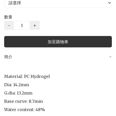
數量
−
+
加至購物車
簡介
−
Material: PC Hydrogel

Dia: 14.2mm

G.dia: 13.2mm

Base curve: 8.7mm

Water content: 48%