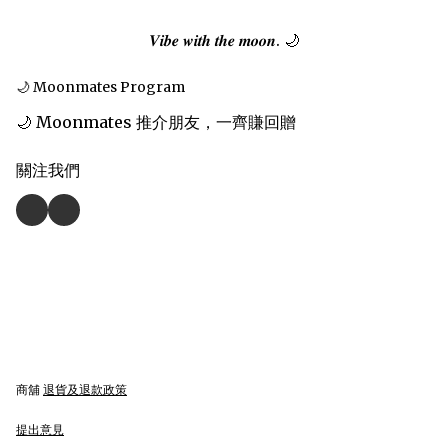
𝑽𝒊𝒃𝒆 𝒘𝒊𝒕𝒉 𝒕𝒉𝒆 𝒎𝒐𝒐𝒏. 🌙
🌙 Moonmates Program
🌙 Moonmates 推介朋友，一齊賺回贈
關注我們
商舖
退貨及退款政策
提出意見