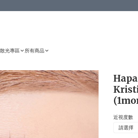
或以上8 折
上減HKD 48.00；買8件或以上減HKD 64.00；買10件或以上減HKD 80.00
或以上8 折
詳情
詳情
散光專區
所有商品
Hapa 
Kris
(1mo
近視度數