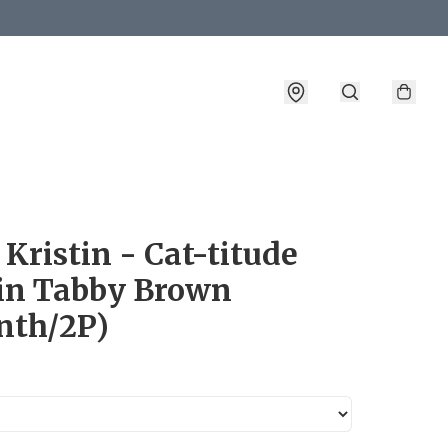
詳情
Kristin - Cat-titude
tin Tabby Brown
nth/2P)