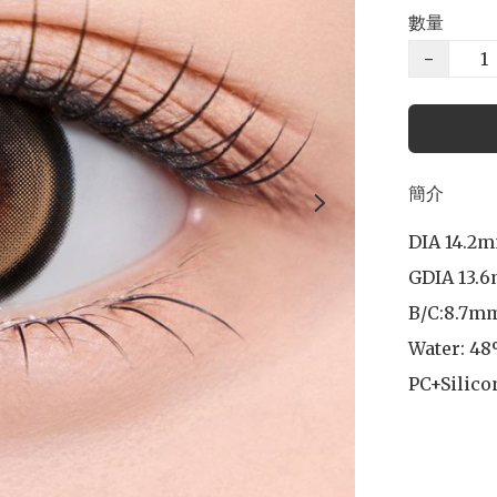
數量
−
簡介
DIA 14.2m
GDIA 13.6
B/C:8.7mm
Water: 48
PC+Silico