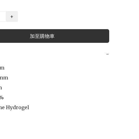
+
加至購物車
−
m

mm

 

%

ne Hydrogel