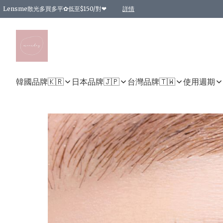
Lensme散光多買多平✿低至$150/對❤
詳情
台灣Karacon⁩✧日拋 特價清貨❁⃘
日本韓國多款日/月拋現貨☼ 特價❤︎數量有限 售完即止
🇰🇷韓國多款月拋現貨 特價兩對$99✿數量有限 售完即止♫
精選商品，任選買2件或以上9 折；買4件或以上85 折；買6件或以上8 折
精選商品，任選買2件HKD 140.00；買4件HKD 260.00
精選商品，任選買2件HKD 190.00；買4件HKD 360.00
精選商品，任選買2件HKD 110.00；買4件HKD 180.00
精選商品，任選買2件HKD 170.00；買4件HKD 320.00
精選商品，任選買2件或以上減HKD 148.00
精選商品，任選買2件或以上減HKD 148.00
精選商品，任選買2件或以上95 折；買4件或以上9 折；買6件或以上85 折；買8件
精選商品，任選買12件或以上87 折
精選商品，任選買2件或以上減HKD 16.00；買4件或以上減HKD 32.00；買6件或以
精選商品，任選買2件或以上95 折；買4件或以上9 折；買8件或以上85 折；買12件
購物滿 HKD 800.00即享免運費優惠！（適用於 特定的送貨方式 )
詳情
詳情
詳情
詳情
詳情
詳情
詳情
詳情
詳情
詳情
詳情
韓國品牌🇰🇷
日本品牌🇯🇵
台灣品牌🇹🇼
使用週期