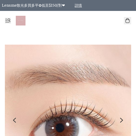
Lensme散光多買多平✿低至$150/對❤
詳情
台灣Karacon⁩✧日拋 特價清貨❁⃘
日本韓國多款日/月拋現貨☼ 特價❤︎數量有限 售完即止
🇰🇷韓國多款月拋現貨 特價兩對$99✿數量有限 售完即止♫
精選商品，任選買2件或以上9 折；買4件或以上85 折；買6件或以上8 折
精選商品，任選買2件HKD 140.00；買4件HKD 260.00
精選商品，任選買2件HKD 190.00；買4件HKD 360.00
精選商品，任選買2件HKD 110.00；買4件HKD 180.00
精選商品，任選買2件HKD 170.00；買4件HKD 320.00
精選商品，任選買2件或以上減HKD 148.00
精選商品，任選買2件或以上減HKD 148.00
精選商品，任選買2件或以上95 折；買4件或以上9 折；買6件或以上85 折；買8件
精選商品，任選買12件或以上87 折
精選商品，任選買2件或以上減HKD 16.00；買4件或以上減HKD 32.00；買6件或以
精選商品，任選買2件或以上95 折；買4件或以上9 折；買8件或以上85 折；買12件
購物滿 HKD 800.00即享免運費優惠！（適用於 特定的送貨方式 )
詳情
詳情
詳情
詳情
詳情
詳情
詳情
詳情
詳情
詳情
詳情