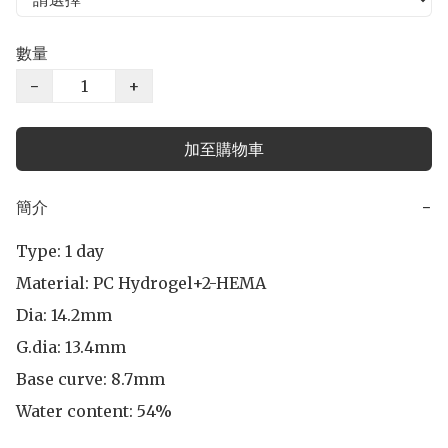
數量
−
+
加至購物車
簡介
−
Type: 1 day

Material: PC Hydrogel+2-HEMA

Dia: 14.2mm

G.dia: 13.4mm

Base curve: 8.7mm

Water content: 54%