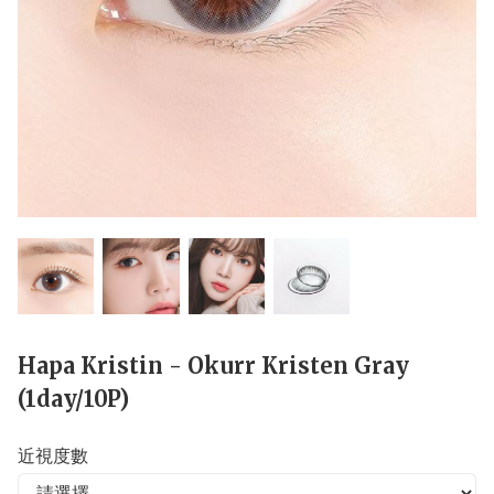
Hapa Kristin - Okurr Kristen Gray
(1day/10P)
近視度數