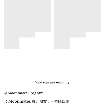
𝑽𝒊𝒃𝒆 𝒘𝒊𝒕𝒉 𝒕𝒉𝒆 𝒎𝒐𝒐𝒏. 🌙
🌙 Moonmates Program
🌙 Moonmates 推介朋友，一齊賺回贈