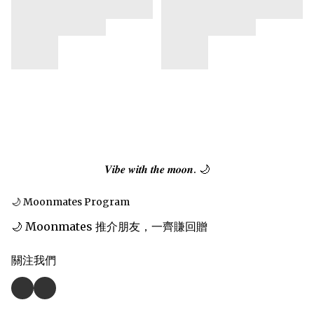
𝑽𝒊𝒃𝒆 𝒘𝒊𝒕𝒉 𝒕𝒉𝒆 𝒎𝒐𝒐𝒏. 🌙
🌙 Moonmates Program
🌙 Moonmates 推介朋友，一齊賺回贈
關注我們