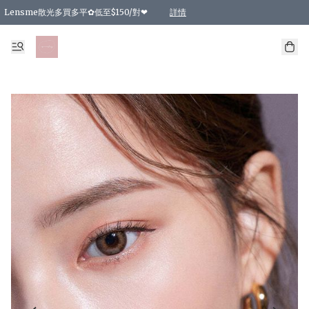
Lensme散光多買多平✿低至$150/對❤
詳情
台灣Karacon⁩✧日拋 特價清貨❁⃘
日本韓國多款日/月拋現貨☼ 特價❤︎數量有限 售完即止
🇰🇷韓國多款月拋現貨 特價兩對$99✿數量有限 售完即止♫
精選商品，任選買2件或以上9 折；買4件或以上85 折；買6件或以上8 折
精選商品，任選買2件HKD 140.00；買4件HKD 260.00
精選商品，任選買2件HKD 190.00；買4件HKD 360.00
精選商品，任選買2件HKD 110.00；買4件HKD 180.00
精選商品，任選買2件HKD 170.00；買4件HKD 320.00
精選商品，任選買2件或以上減HKD 148.00
精選商品，任選買2件或以上減HKD 148.00
精選商品，任選買2件或以上95 折；買4件或以上9 折；買6件或以上85 折；買8件
精選商品，任選買12件或以上87 折
精選商品，任選買2件或以上減HKD 16.00；買4件或以上減HKD 32.00；買6件或以
精選商品，任選買2件或以上95 折；買4件或以上9 折；買8件或以上85 折；買12件
購物滿 HKD 800.00即享免運費優惠！（適用於 特定的送貨方式 )
詳情
詳情
詳情
詳情
詳情
詳情
詳情
詳情
詳情
詳情
詳情