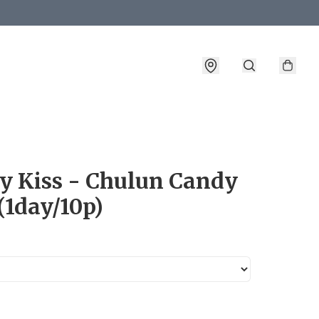
詳情
y Kiss - Chulun Candy
(1day/10p)