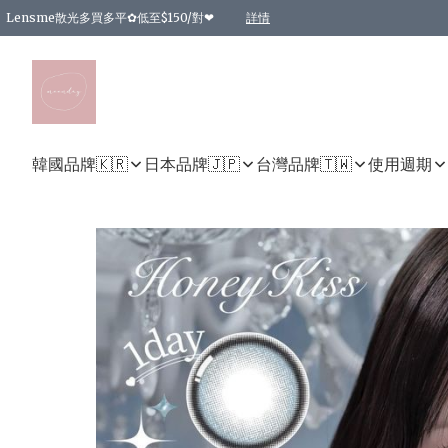
Lensme散光多買多平✿低至$150/對❤
詳情
台灣Karacon⁩✧日拋 特價清貨❁⃘
日本韓國多款日/月拋現貨☼ 特價❤︎數量有限 售完即止
🇰🇷韓國多款月拋現貨 特價兩對$99✿數量有限 售完即止♫
精選商品，任選買2件或以上9 折；買4件或以上85 折；買6件或以上8 折
精選商品，任選買2件HKD 140.00；買4件HKD 260.00
精選商品，任選買2件HKD 190.00；買4件HKD 360.00
精選商品，任選買2件HKD 110.00；買4件HKD 180.00
精選商品，任選買2件HKD 170.00；買4件HKD 320.00
精選商品，任選買2件或以上減HKD 148.00
精選商品，任選買2件或以上減HKD 148.00
精選商品，任選買2件或以上95 折；買4件或以上9 折；買6件或以上85 折；買8件
精選商品，任選買12件或以上87 折
精選商品，任選買2件或以上減HKD 16.00；買4件或以上減HKD 32.00；買6件或以
精選商品，任選買2件或以上95 折；買4件或以上9 折；買8件或以上85 折；買12件
購物滿 HKD 800.00即享免運費優惠！（適用於 特定的送貨方式 )
詳情
詳情
詳情
詳情
詳情
詳情
詳情
詳情
詳情
詳情
詳情
韓國品牌🇰🇷
日本品牌🇯🇵
台灣品牌🇹🇼
使用週期