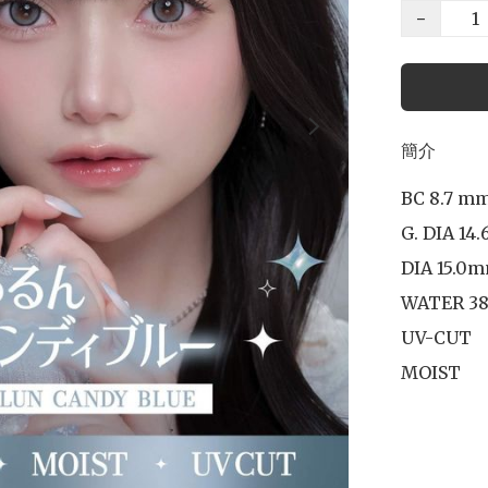
−
簡介
BC 8.7 mm
G. DIA 14.
DIA 15.0m
WATER 38
UV-CUT

MOIST