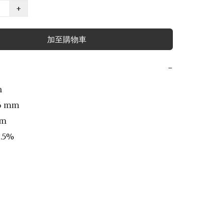
+
加至購物車
−


6 mm

m 

.5%
