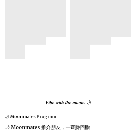
𝑽𝒊𝒃𝒆 𝒘𝒊𝒕𝒉 𝒕𝒉𝒆 𝒎𝒐𝒐𝒏. 🌙
🌙 Moonmates Program
🌙 Moonmates 推介朋友，一齊賺回贈