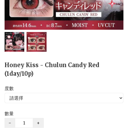
Honey Kiss - Chulun Candy Red
(1day/10p)
度數
數量
−
+