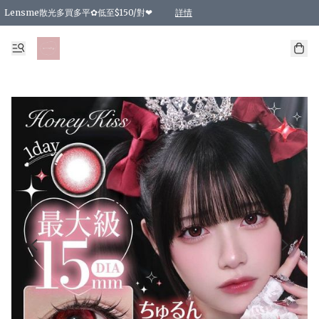
Lensme散光多買多平✿低至$150/對❤
詳情
台灣Karacon⁩✧日拋 特價清貨❁⃘
日本韓國多款日/月拋現貨☼ 特價❤︎數量有限 售完即止
🇰🇷韓國多款月拋現貨 特價兩對$99✿數量有限 售完即止♫
精選商品，任選買2件或以上9 折；買4件或以上85 折；買6件或以上8 折
精選商品，任選買2件HKD 140.00；買4件HKD 260.00
精選商品，任選買2件HKD 190.00；買4件HKD 360.00
精選商品，任選買2件HKD 110.00；買4件HKD 180.00
精選商品，任選買2件HKD 170.00；買4件HKD 320.00
精選商品，任選買2件或以上減HKD 148.00
精選商品，任選買2件或以上減HKD 148.00
精選商品，任選買2件或以上95 折；買4件或以上9 折；買6件或以上85 折；買8件
精選商品，任選買12件或以上87 折
精選商品，任選買2件或以上減HKD 16.00；買4件或以上減HKD 32.00；買6件或以
精選商品，任選買2件或以上95 折；買4件或以上9 折；買8件或以上85 折；買12件
購物滿 HKD 800.00即享免運費優惠！（適用於 特定的送貨方式 )
詳情
詳情
詳情
詳情
詳情
詳情
詳情
詳情
詳情
詳情
詳情