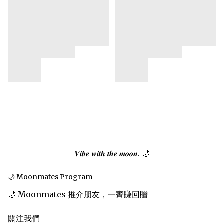
𝑽𝒊𝒃𝒆 𝒘𝒊𝒕𝒉 𝒕𝒉𝒆 𝒎𝒐𝒐𝒏. 🌙
🌙 Moonmates Program
🌙 Moonmates 推介朋友，一齊賺回贈
關注我們