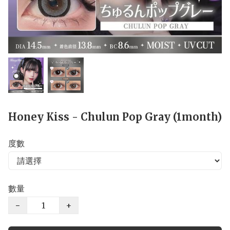
Honey Kiss - Chulun Pop Gray (1month)
度數
數量
−
+