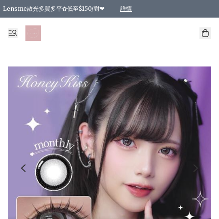
Lensme散光多買多平✿低至$150/對❤
詳情
台灣Karacon⁩✧日拋 特價清貨❁⃘
日本韓國多款日/月拋現貨☼ 特價❤︎數量有限 售完即止
🇰🇷韓國多款月拋現貨 特價兩對$99✿數量有限 售完即止♫
精選商品，任選買2件或以上9 折；買4件或以上85 折；買6件或以上8 折
精選商品，任選買2件HKD 140.00；買4件HKD 260.00
精選商品，任選買2件HKD 190.00；買4件HKD 360.00
精選商品，任選買2件HKD 110.00；買4件HKD 180.00
精選商品，任選買2件HKD 170.00；買4件HKD 320.00
精選商品，任選買2件或以上減HKD 148.00
精選商品，任選買2件或以上減HKD 148.00
精選商品，任選買2件或以上95 折；買4件或以上9 折；買6件或以上85 折；買8件
精選商品，任選買12件或以上87 折
精選商品，任選買2件或以上減HKD 16.00；買4件或以上減HKD 32.00；買6件或以
精選商品，任選買2件或以上95 折；買4件或以上9 折；買8件或以上85 折；買12件
購物滿 HKD 800.00即享免運費優惠！（適用於 特定的送貨方式 )
詳情
詳情
詳情
詳情
詳情
詳情
詳情
詳情
詳情
詳情
詳情