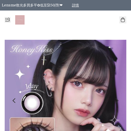
Lensme散光多買多平✿低至$150/對❤
詳情
台灣Karacon⁩✧日拋 特價清貨❁⃘
日本韓國多款日/月拋現貨☼ 特價❤︎數量有限 售完即止
🇰🇷韓國多款月拋現貨 特價兩對$99✿數量有限 售完即止♫
精選商品，任選買2件或以上9 折；買4件或以上85 折；買6件或以上8 折
精選商品，任選買2件HKD 140.00；買4件HKD 260.00
精選商品，任選買2件HKD 190.00；買4件HKD 360.00
精選商品，任選買2件HKD 110.00；買4件HKD 180.00
精選商品，任選買2件HKD 170.00；買4件HKD 320.00
精選商品，任選買2件或以上減HKD 148.00
精選商品，任選買2件或以上減HKD 148.00
精選商品，任選買2件或以上95 折；買4件或以上9 折；買6件或以上85 折；買8件
精選商品，任選買12件或以上87 折
精選商品，任選買2件或以上減HKD 16.00；買4件或以上減HKD 32.00；買6件或以
精選商品，任選買2件或以上95 折；買4件或以上9 折；買8件或以上85 折；買12件
購物滿 HKD 800.00即享免運費優惠！（適用於 特定的送貨方式 )
詳情
詳情
詳情
詳情
詳情
詳情
詳情
詳情
詳情
詳情
詳情