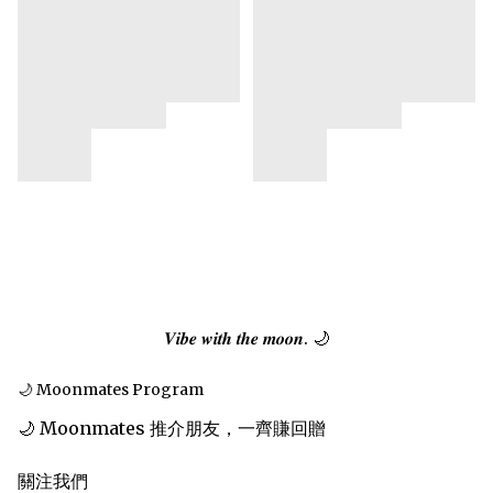
𝑽𝒊𝒃𝒆 𝒘𝒊𝒕𝒉 𝒕𝒉𝒆 𝒎𝒐𝒐𝒏. 🌙
🌙 Moonmates Program
🌙 Moonmates 推介朋友，一齊賺回贈
關注我們