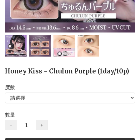
Honey Kiss - Chulun Purple (1day/10p)
度數
數量
−
+