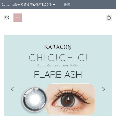
Lensme散光多買多平✿低至$150/對❤
詳情
台灣Karacon⁩✧日拋 特價清貨❁⃘
日本韓國多款日/月拋現貨☼ 特價❤︎數量有限 售完即止
🇰🇷韓國多款月拋現貨 特價兩對$99✿數量有限 售完即止♫
精選商品，任選買2件或以上9 折；買4件或以上85 折；買6件或以上8 折
精選商品，任選買2件HKD 140.00；買4件HKD 260.00
精選商品，任選買2件HKD 190.00；買4件HKD 360.00
精選商品，任選買2件HKD 110.00；買4件HKD 180.00
精選商品，任選買2件HKD 170.00；買4件HKD 320.00
精選商品，任選買2件或以上減HKD 148.00
精選商品，任選買2件或以上減HKD 148.00
精選商品，任選買2件或以上95 折；買4件或以上9 折；買6件或以上85 折；買8件
精選商品，任選買12件或以上87 折
精選商品，任選買2件或以上減HKD 16.00；買4件或以上減HKD 32.00；買6件或以
精選商品，任選買2件或以上95 折；買4件或以上9 折；買8件或以上85 折；買12件
購物滿 HKD 800.00即享免運費優惠！（適用於 特定的送貨方式 )
詳情
詳情
詳情
詳情
詳情
詳情
詳情
詳情
詳情
詳情
詳情