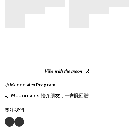
𝑽𝒊𝒃𝒆 𝒘𝒊𝒕𝒉 𝒕𝒉𝒆 𝒎𝒐𝒐𝒏. 🌙
🌙 Moonmates Program
🌙 Moonmates 推介朋友，一齊賺回贈
關注我們