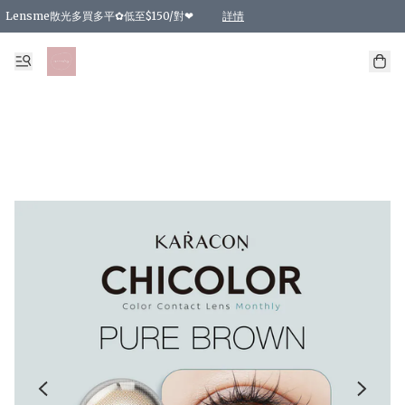
Lensme散光多買多平✿低至$150/對❤
詳情
台灣Karacon⁩✧日拋 特價清貨❁⃘
日本韓國多款日/月拋現貨☼ 特價❤︎數量有限 售完即止
🇰🇷韓國多款月拋現貨 特價兩對$99✿數量有限 售完即止♫
精選商品，任選買2件或以上9 折；買4件或以上85 折；買6件或以上8 折
精選商品，任選買2件HKD 140.00；買4件HKD 260.00
精選商品，任選買2件HKD 190.00；買4件HKD 360.00
精選商品，任選買2件HKD 110.00；買4件HKD 180.00
精選商品，任選買2件HKD 170.00；買4件HKD 320.00
精選商品，任選買2件或以上減HKD 148.00
精選商品，任選買2件或以上減HKD 148.00
精選商品，任選買2件或以上95 折；買4件或以上9 折；買6件或以上85 折；買8件
精選商品，任選買12件或以上87 折
精選商品，任選買2件或以上減HKD 16.00；買4件或以上減HKD 32.00；買6件或以
精選商品，任選買2件或以上95 折；買4件或以上9 折；買8件或以上85 折；買12件
購物滿 HKD 800.00即享免運費優惠！（適用於 特定的送貨方式 )
詳情
詳情
詳情
詳情
詳情
詳情
詳情
詳情
詳情
詳情
詳情