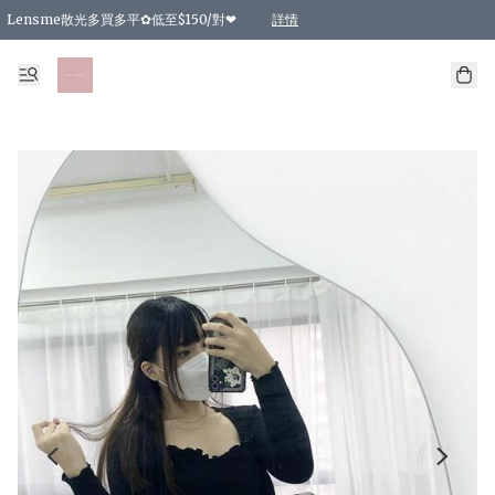
Lensme散光多買多平✿低至$150/對❤
詳情
台灣Karacon⁩✧日拋 特價清貨❁⃘
日本韓國多款日/月拋現貨☼ 特價❤︎數量有限 售完即止
🇰🇷韓國多款月拋現貨 特價兩對$99✿數量有限 售完即止♫
精選商品，任選買2件或以上9 折；買4件或以上85 折；買6件或以上8 折
精選商品，任選買2件HKD 140.00；買4件HKD 260.00
精選商品，任選買2件HKD 190.00；買4件HKD 360.00
精選商品，任選買2件HKD 110.00；買4件HKD 180.00
精選商品，任選買2件HKD 170.00；買4件HKD 320.00
精選商品，任選買2件或以上減HKD 148.00
精選商品，任選買2件或以上減HKD 148.00
精選商品，任選買2件或以上95 折；買4件或以上9 折；買6件或以上85 折；買8件
精選商品，任選買12件或以上87 折
精選商品，任選買2件或以上減HKD 16.00；買4件或以上減HKD 32.00；買6件或以
精選商品，任選買2件或以上95 折；買4件或以上9 折；買8件或以上85 折；買12件
購物滿 HKD 800.00即享免運費優惠！（適用於 特定的送貨方式 )
詳情
詳情
詳情
詳情
詳情
詳情
詳情
詳情
詳情
詳情
詳情