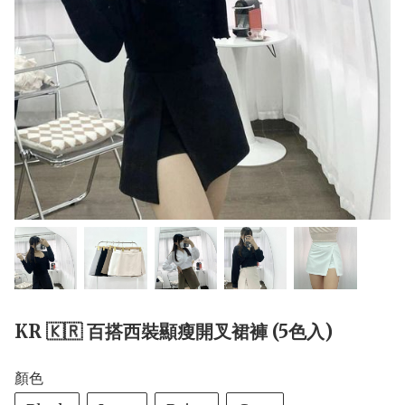
KR 🇰🇷 百搭西裝顯瘦開叉裙褲 (5色入)
顏色