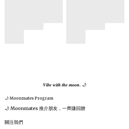
𝑽𝒊𝒃𝒆 𝒘𝒊𝒕𝒉 𝒕𝒉𝒆 𝒎𝒐𝒐𝒏. 🌙
🌙 Moonmates Program
🌙 Moonmates 推介朋友，一齊賺回贈
關注我們