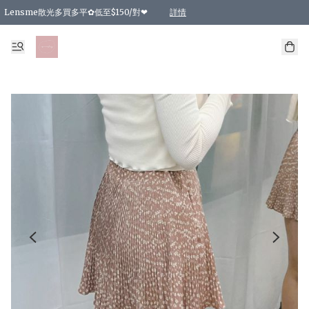
Lensme散光多買多平✿低至$150/對❤
詳情
台灣Karacon⁩✧日拋 特價清貨❁⃘
日本韓國多款日/月拋現貨☼ 特價❤︎數量有限 售完即止
🇰🇷韓國多款月拋現貨 特價兩對$99✿數量有限 售完即止♫
精選商品，任選買2件或以上9 折；買4件或以上85 折；買6件或以上8 折
精選商品，任選買2件HKD 140.00；買4件HKD 260.00
精選商品，任選買2件HKD 190.00；買4件HKD 360.00
精選商品，任選買2件HKD 110.00；買4件HKD 180.00
精選商品，任選買2件HKD 170.00；買4件HKD 320.00
精選商品，任選買2件或以上減HKD 148.00
精選商品，任選買2件或以上減HKD 148.00
精選商品，任選買2件或以上95 折；買4件或以上9 折；買6件或以上85 折；買8件
精選商品，任選買12件或以上87 折
精選商品，任選買2件或以上減HKD 16.00；買4件或以上減HKD 32.00；買6件或以
精選商品，任選買2件或以上95 折；買4件或以上9 折；買8件或以上85 折；買12件
購物滿 HKD 800.00即享免運費優惠！（適用於 特定的送貨方式 )
詳情
詳情
詳情
詳情
詳情
詳情
詳情
詳情
詳情
詳情
詳情