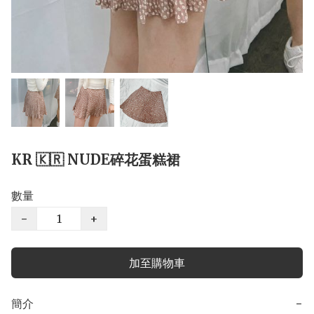
KR 🇰🇷 NUDE碎花蛋糕裙
數量
−
+
加至購物車
簡介
−