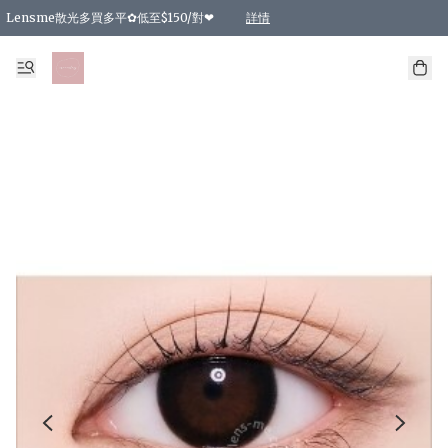
Lensme散光多買多平✿低至$150/對❤
詳情
台灣Karacon⁩✧日拋 特價清貨❁⃘
日本韓國多款日/月拋現貨☼ 特價❤︎數量有限 售完即止
🇰🇷韓國多款月拋現貨 特價兩對$99✿數量有限 售完即止♫
精選商品，任選買2件或以上9 折；買4件或以上85 折；買6件或以上8 折
精選商品，任選買2件HKD 140.00；買4件HKD 260.00
精選商品，任選買2件HKD 190.00；買4件HKD 360.00
精選商品，任選買2件HKD 110.00；買4件HKD 180.00
精選商品，任選買2件HKD 170.00；買4件HKD 320.00
精選商品，任選買2件或以上減HKD 148.00
精選商品，任選買2件或以上減HKD 148.00
精選商品，任選買2件或以上95 折；買4件或以上9 折；買6件或以上85 折；買8件
精選商品，任選買12件或以上87 折
精選商品，任選買2件或以上減HKD 16.00；買4件或以上減HKD 32.00；買6件或以
精選商品，任選買2件或以上95 折；買4件或以上9 折；買8件或以上85 折；買12件
購物滿 HKD 800.00即享免運費優惠！（適用於 特定的送貨方式 )
詳情
詳情
詳情
詳情
詳情
詳情
詳情
詳情
詳情
詳情
詳情