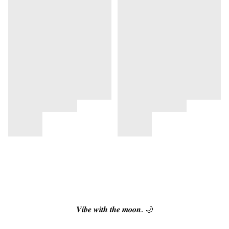
𝑽𝒊𝒃𝒆 𝒘𝒊𝒕𝒉 𝒕𝒉𝒆 𝒎𝒐𝒐𝒏. 🌙