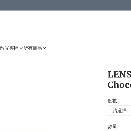
或以上8 折
上減HKD 48.00；買8件或以上減HKD 64.00；買10件或以上減HKD 80.00
或以上8 折
詳情
詳情
散光專區
所有商品
LENS
Choc
度數
數量