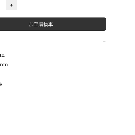
+
加至購物車
−
m

mm



%