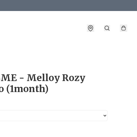
詳情
ME - Melloy Rozy
o (1month)