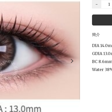
−
簡介
DIA 14.0m
GDIA 13.0
BC 8.6mm
Water 38