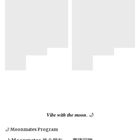
𝑽𝒊𝒃𝒆 𝒘𝒊𝒕𝒉 𝒕𝒉𝒆 𝒎𝒐𝒐𝒏. 🌙
🌙 Moonmates Program