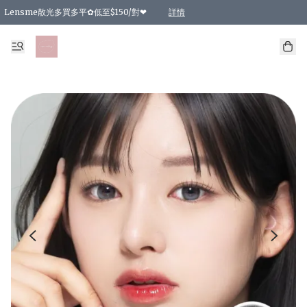
Lensme散光多買多平✿低至$150/對❤
詳情
台灣Karacon⁩✧日拋 特價清貨❁⃘
日本韓國多款日/月拋現貨☼ 特價❤︎數量有限 售完即止
🇰🇷韓國多款月拋現貨 特價兩對$99✿數量有限 售完即止♫
精選商品，任選買2件或以上9 折；買4件或以上85 折；買6件或以上8 折
精選商品，任選買2件HKD 140.00；買4件HKD 260.00
精選商品，任選買2件HKD 190.00；買4件HKD 360.00
精選商品，任選買2件HKD 110.00；買4件HKD 180.00
精選商品，任選買2件HKD 170.00；買4件HKD 320.00
精選商品，任選買2件或以上減HKD 148.00
精選商品，任選買2件或以上減HKD 148.00
精選商品，任選買2件或以上95 折；買4件或以上9 折；買6件或以上85 折；買8件
精選商品，任選買12件或以上87 折
精選商品，任選買2件或以上減HKD 16.00；買4件或以上減HKD 32.00；買6件或以
精選商品，任選買2件或以上95 折；買4件或以上9 折；買8件或以上85 折；買12件
購物滿 HKD 800.00即享免運費優惠！（適用於 特定的送貨方式 )
詳情
詳情
詳情
詳情
詳情
詳情
詳情
詳情
詳情
詳情
詳情