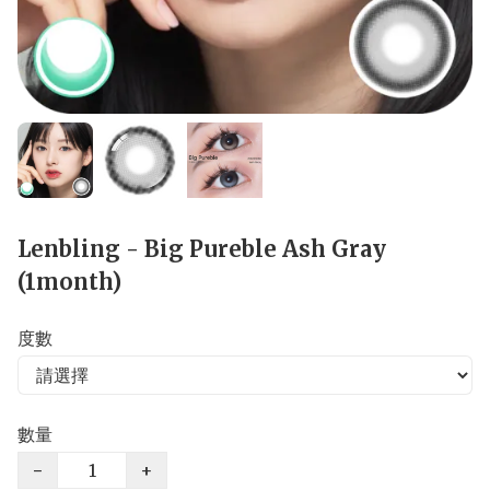
Lenbling - Big Pureble Ash Gray
(1month)
度數
數量
−
+