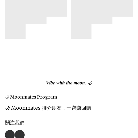
𝑽𝒊𝒃𝒆 𝒘𝒊𝒕𝒉 𝒕𝒉𝒆 𝒎𝒐𝒐𝒏. 🌙
🌙 Moonmates Program
🌙 Moonmates 推介朋友，一齊賺回贈
關注我們