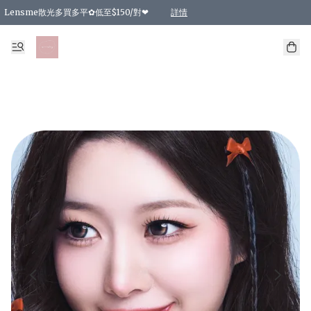
Lensme散光多買多平✿低至$150/對❤
詳情
台灣Karacon⁩✧日拋 特價清貨❁⃘
日本韓國多款日/月拋現貨☼ 特價❤︎數量有限 售完即止
🇰🇷韓國多款月拋現貨 特價兩對$99✿數量有限 售完即止♫
精選商品，任選買2件或以上9 折；買4件或以上85 折；買6件或以上8 折
精選商品，任選買2件HKD 140.00；買4件HKD 260.00
精選商品，任選買2件HKD 190.00；買4件HKD 360.00
精選商品，任選買2件HKD 110.00；買4件HKD 180.00
精選商品，任選買2件HKD 170.00；買4件HKD 320.00
精選商品，任選買2件或以上減HKD 148.00
精選商品，任選買2件或以上減HKD 148.00
精選商品，任選買2件或以上95 折；買4件或以上9 折；買6件或以上85 折；買8件
精選商品，任選買12件或以上87 折
精選商品，任選買2件或以上減HKD 16.00；買4件或以上減HKD 32.00；買6件或以
精選商品，任選買2件或以上95 折；買4件或以上9 折；買8件或以上85 折；買12件
購物滿 HKD 800.00即享免運費優惠！（適用於 特定的送貨方式 )
詳情
詳情
詳情
詳情
詳情
詳情
詳情
詳情
詳情
詳情
詳情