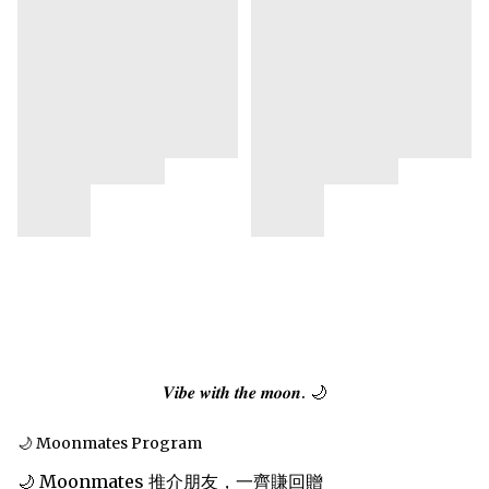
𝑽𝒊𝒃𝒆 𝒘𝒊𝒕𝒉 𝒕𝒉𝒆 𝒎𝒐𝒐𝒏. 🌙
🌙 Moonmates Program
🌙 Moonmates 推介朋友，一齊賺回贈