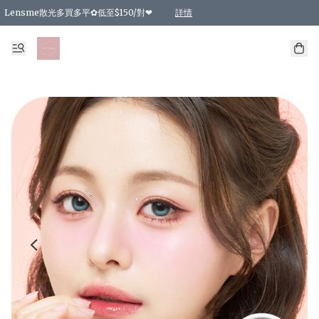
Lensme散光多買多平✿低至$150/對❤
詳情
台灣Karacon⁩✧日拋 特價清貨❁⃘
日本韓國多款日/月拋現貨☼ 特價❤︎數量有限 售完即止
🇰🇷韓國多款月拋現貨 特價兩對$99✿數量有限 售完即止♫
精選商品，任選買2件或以上9 折；買4件或以上85 折；買6件或以上8 折
精選商品，任選買2件HKD 140.00；買4件HKD 260.00
精選商品，任選買2件HKD 190.00；買4件HKD 360.00
精選商品，任選買2件HKD 110.00；買4件HKD 180.00
精選商品，任選買2件HKD 170.00；買4件HKD 320.00
精選商品，任選買2件或以上減HKD 148.00
精選商品，任選買2件或以上減HKD 148.00
精選商品，任選買2件或以上95 折；買4件或以上9 折；買6件或以上85 折；買8件
精選商品，任選買12件或以上87 折
精選商品，任選買2件或以上減HKD 16.00；買4件或以上減HKD 32.00；買6件或以
精選商品，任選買2件或以上95 折；買4件或以上9 折；買8件或以上85 折；買12件
購物滿 HKD 800.00即享免運費優惠！（適用於 特定的送貨方式 )
詳情
詳情
詳情
詳情
詳情
詳情
詳情
詳情
詳情
詳情
詳情