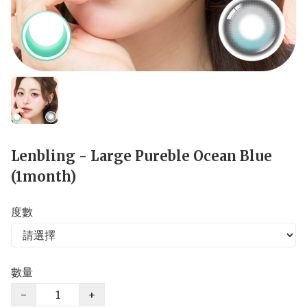
Lenbling - Large Pureble Ocean Blue
(1month)
度數
數量
−
+