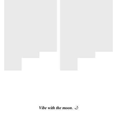
𝑽𝒊𝒃𝒆 𝒘𝒊𝒕𝒉 𝒕𝒉𝒆 𝒎𝒐𝒐𝒏. 🌙