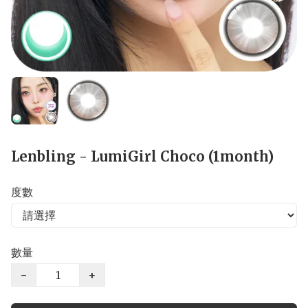
Lenbling - LumiGirl Choco (1month)
度數
數量
−
+