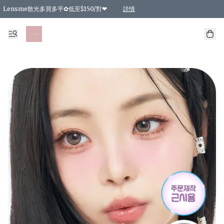
Lensme散光多買多平✿低至$150/對❤
詳情
台灣Karacon⁩✧日拋 特價清貨❁⃘
日本韓國多款日/月拋現貨☼ 特價❤︎數量有限 售完即止
🇰🇷韓國多款月拋現貨 特價兩對$99✿數量有限 售完即止♫
精選商品，任選買2件或以上9 折；買4件或以上85 折；買6件或以上8 折
精選商品，任選買2件HKD 140.00；買4件HKD 260.00
精選商品，任選買2件HKD 190.00；買4件HKD 360.00
精選商品，任選買2件HKD 110.00；買4件HKD 180.00
精選商品，任選買2件HKD 170.00；買4件HKD 320.00
精選商品，任選買2件或以上減HKD 148.00
精選商品，任選買2件或以上減HKD 148.00
精選商品，任選買2件或以上95 折；買4件或以上9 折；買6件或以上85 折；買8件
精選商品，任選買12件或以上87 折
精選商品，任選買2件或以上減HKD 16.00；買4件或以上減HKD 32.00；買6件或以
精選商品，任選買2件或以上95 折；買4件或以上9 折；買8件或以上85 折；買12件
購物滿 HKD 800.00即享免運費優惠！（適用於 特定的送貨方式 )
詳情
詳情
詳情
詳情
詳情
詳情
詳情
詳情
詳情
詳情
詳情