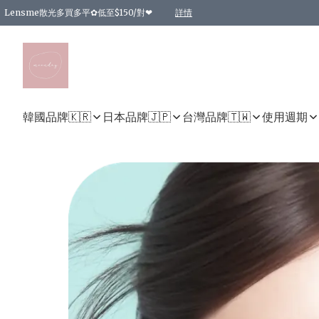
Lensme散光多買多平✿低至$150/對❤
詳情
台灣Karacon⁩✧日拋 特價清貨❁⃘
日本韓國多款日/月拋現貨☼ 特價❤︎數量有限 售完即止
🇰🇷韓國多款月拋現貨 特價兩對$99✿數量有限 售完即止♫
精選商品，任選買2件或以上9 折；買4件或以上85 折；買6件或以上8 折
精選商品，任選買2件HKD 140.00；買4件HKD 260.00
精選商品，任選買2件HKD 190.00；買4件HKD 360.00
精選商品，任選買2件HKD 110.00；買4件HKD 180.00
精選商品，任選買2件HKD 170.00；買4件HKD 320.00
精選商品，任選買2件或以上減HKD 148.00
精選商品，任選買2件或以上減HKD 148.00
精選商品，任選買2件或以上95 折；買4件或以上9 折；買6件或以上85 折；買8件
精選商品，任選買12件或以上87 折
精選商品，任選買2件或以上減HKD 16.00；買4件或以上減HKD 32.00；買6件或以
精選商品，任選買2件或以上95 折；買4件或以上9 折；買8件或以上85 折；買12件
購物滿 HKD 800.00即享免運費優惠！（適用於 特定的送貨方式 )
詳情
詳情
詳情
詳情
詳情
詳情
詳情
詳情
詳情
詳情
詳情
韓國品牌🇰🇷
日本品牌🇯🇵
台灣品牌🇹🇼
使用週期