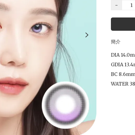
−
簡介
DIA 14.0m
GDIA 13.4
BC 8.6mm
WATER 38