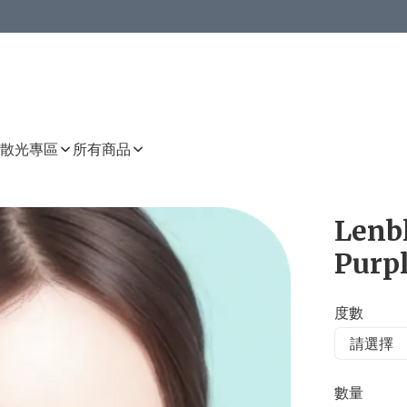
或以上8 折
上減HKD 48.00；買8件或以上減HKD 64.00；買10件或以上減HKD 80.00
或以上8 折
詳情
詳情
散光專區
所有商品
Lenbl
Purp
度數
數量