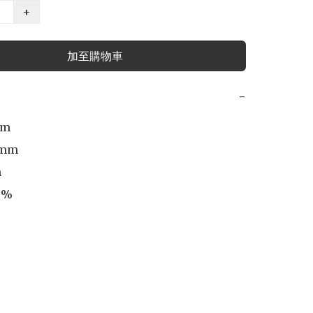
+
加至購物車
−
m

mm



%
