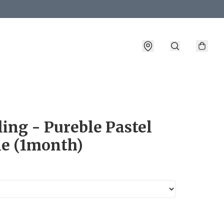
詳情
ing - Pureble Pastel
le (1month)