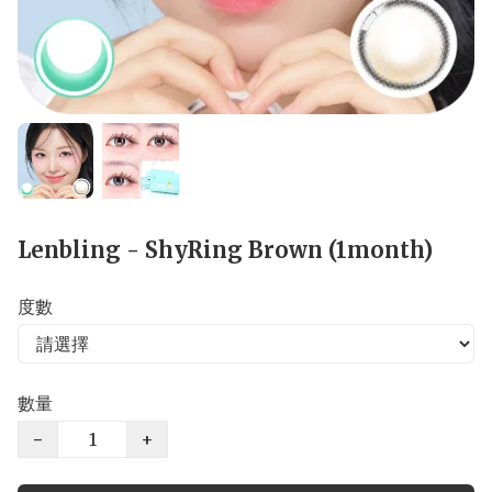
Lenbling - ShyRing Brown (1month)
度數
數量
−
+