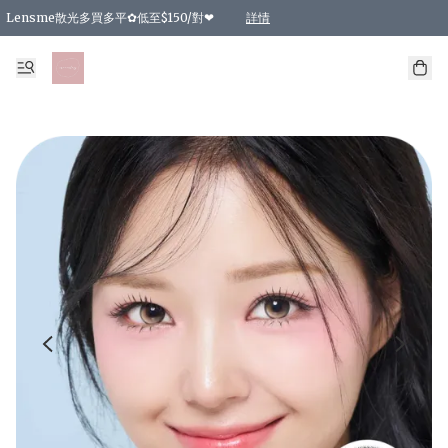
Lensme散光多買多平✿低至$150/對❤
詳情
台灣Karacon⁩✧日拋 特價清貨❁⃘
日本韓國多款日/月拋現貨☼ 特價❤︎數量有限 售完即止
🇰🇷韓國多款月拋現貨 特價兩對$99✿數量有限 售完即止♫
精選商品，任選買2件或以上9 折；買4件或以上85 折；買6件或以上8 折
精選商品，任選買2件HKD 140.00；買4件HKD 260.00
精選商品，任選買2件HKD 190.00；買4件HKD 360.00
精選商品，任選買2件HKD 110.00；買4件HKD 180.00
精選商品，任選買2件HKD 170.00；買4件HKD 320.00
精選商品，任選買2件或以上減HKD 148.00
精選商品，任選買2件或以上減HKD 148.00
精選商品，任選買2件或以上95 折；買4件或以上9 折；買6件或以上85 折；買8件
精選商品，任選買12件或以上87 折
精選商品，任選買2件或以上減HKD 16.00；買4件或以上減HKD 32.00；買6件或以
精選商品，任選買2件或以上95 折；買4件或以上9 折；買8件或以上85 折；買12件
購物滿 HKD 800.00即享免運費優惠！（適用於 特定的送貨方式 )
詳情
詳情
詳情
詳情
詳情
詳情
詳情
詳情
詳情
詳情
詳情