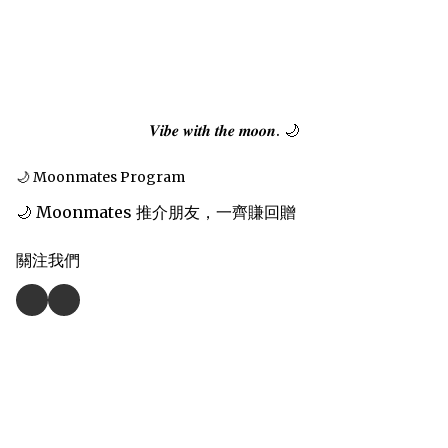
𝑽𝒊𝒃𝒆 𝒘𝒊𝒕𝒉 𝒕𝒉𝒆 𝒎𝒐𝒐𝒏. 🌙
🌙 Moonmates Program
🌙 Moonmates 推介朋友，一齊賺回贈
關注我們