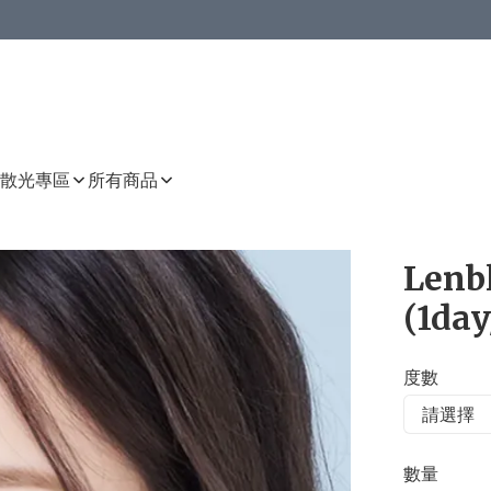
或以上8 折
上減HKD 48.00；買8件或以上減HKD 64.00；買10件或以上減HKD 80.00
或以上8 折
詳情
詳情
散光專區
所有商品
Lenb
(1day
度數
數量