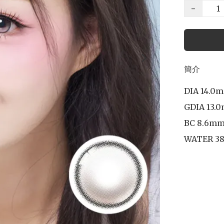
−
簡介
DIA 14.0m
GDIA 13.0
BC 8.6mm
WATER 38