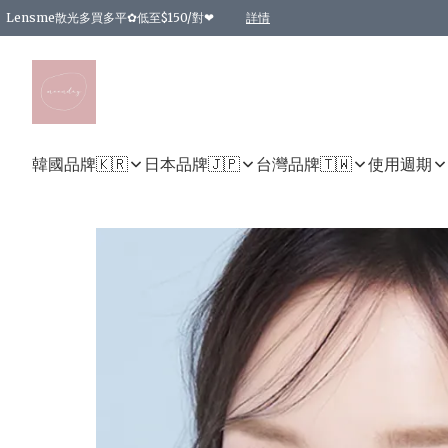
Lensme散光多買多平✿低至$150/對❤
詳情
台灣Karacon⁩✧日拋 特價清貨❁⃘
日本韓國多款日/月拋現貨☼ 特價❤︎數量有限 售完即止
🇰🇷韓國多款月拋現貨 特價兩對$99✿數量有限 售完即止♫
精選商品，任選買2件或以上9 折；買4件或以上85 折；買6件或以上8 折
精選商品，任選買2件HKD 140.00；買4件HKD 260.00
精選商品，任選買2件HKD 190.00；買4件HKD 360.00
精選商品，任選買2件HKD 110.00；買4件HKD 180.00
精選商品，任選買2件HKD 170.00；買4件HKD 320.00
精選商品，任選買2件或以上減HKD 148.00
精選商品，任選買2件或以上減HKD 148.00
精選商品，任選買2件或以上95 折；買4件或以上9 折；買6件或以上85 折；買8件
精選商品，任選買12件或以上87 折
精選商品，任選買2件或以上減HKD 16.00；買4件或以上減HKD 32.00；買6件或以
精選商品，任選買2件或以上95 折；買4件或以上9 折；買8件或以上85 折；買12件
購物滿 HKD 800.00即享免運費優惠！（適用於 特定的送貨方式 )
詳情
詳情
詳情
詳情
詳情
詳情
詳情
詳情
詳情
詳情
詳情
韓國品牌🇰🇷
日本品牌🇯🇵
台灣品牌🇹🇼
使用週期