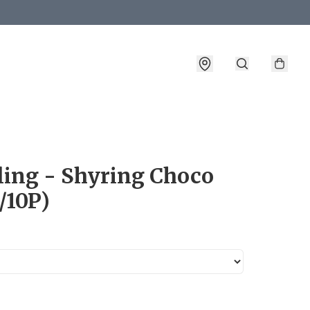
詳情
ling - Shyring Choco
/10P)