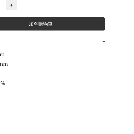
+
加至購物車
−
m

mm



%
