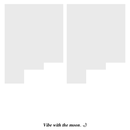
𝑽𝒊𝒃𝒆 𝒘𝒊𝒕𝒉 𝒕𝒉𝒆 𝒎𝒐𝒐𝒏. 🌙