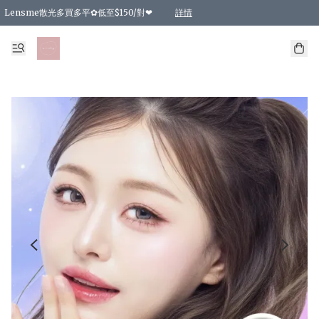
Lensme散光多買多平✿低至$150/對❤
詳情
台灣Karacon⁩✧日拋 特價清貨❁⃘
日本韓國多款日/月拋現貨☼ 特價❤︎數量有限 售完即止
🇰🇷韓國多款月拋現貨 特價兩對$99✿數量有限 售完即止♫
精選商品，任選買2件或以上9 折；買4件或以上85 折；買6件或以上8 折
精選商品，任選買2件HKD 140.00；買4件HKD 260.00
精選商品，任選買2件HKD 190.00；買4件HKD 360.00
精選商品，任選買2件HKD 110.00；買4件HKD 180.00
精選商品，任選買2件HKD 170.00；買4件HKD 320.00
精選商品，任選買2件或以上減HKD 148.00
精選商品，任選買2件或以上減HKD 148.00
精選商品，任選買2件或以上95 折；買4件或以上9 折；買6件或以上85 折；買8件
精選商品，任選買12件或以上87 折
精選商品，任選買2件或以上減HKD 16.00；買4件或以上減HKD 32.00；買6件或以
精選商品，任選買2件或以上95 折；買4件或以上9 折；買8件或以上85 折；買12件
購物滿 HKD 800.00即享免運費優惠！（適用於 特定的送貨方式 )
詳情
詳情
詳情
詳情
詳情
詳情
詳情
詳情
詳情
詳情
詳情