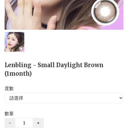
Lenbling - Small Daylight Brown
(1month)
度數
數量
−
+