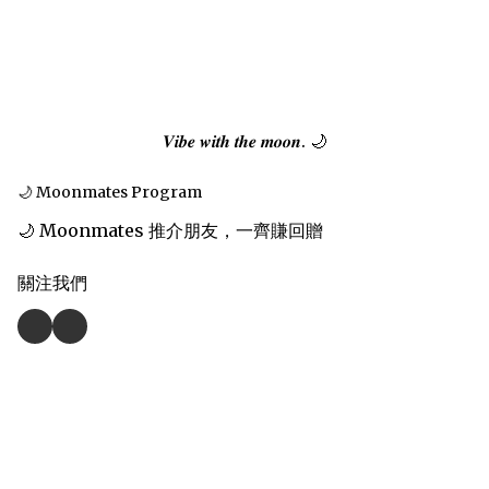
𝑽𝒊𝒃𝒆 𝒘𝒊𝒕𝒉 𝒕𝒉𝒆 𝒎𝒐𝒐𝒏. 🌙
🌙 Moonmates Program
🌙 Moonmates 推介朋友，一齊賺回贈
關注我們