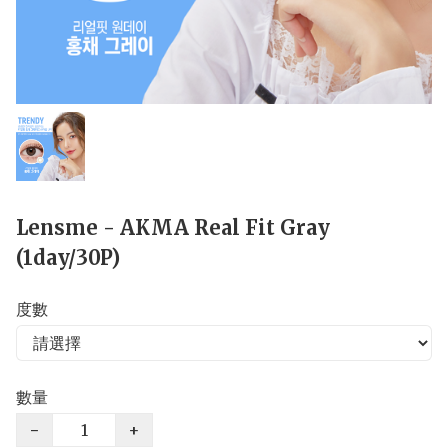
Lensme - AKMA Real Fit Gray
(1day/30P)
度數
數量
−
+