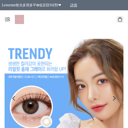
Lensme散光多買多平✿低至$150/對❤
詳情
台灣Karacon⁩✧日拋 特價清貨❁⃘
日本韓國多款日/月拋現貨☼ 特價❤︎數量有限 售完即止
🇰🇷韓國多款月拋現貨 特價兩對$99✿數量有限 售完即止♫
精選商品，任選買2件或以上9 折；買4件或以上85 折；買6件或以上8 折
精選商品，任選買2件HKD 140.00；買4件HKD 260.00
精選商品，任選買2件HKD 190.00；買4件HKD 360.00
精選商品，任選買2件HKD 110.00；買4件HKD 180.00
精選商品，任選買2件HKD 170.00；買4件HKD 320.00
精選商品，任選買2件或以上減HKD 148.00
精選商品，任選買2件或以上減HKD 148.00
精選商品，任選買2件或以上95 折；買4件或以上9 折；買6件或以上85 折；買8件
精選商品，任選買12件或以上87 折
精選商品，任選買2件或以上減HKD 16.00；買4件或以上減HKD 32.00；買6件或以
精選商品，任選買2件或以上95 折；買4件或以上9 折；買8件或以上85 折；買12件
購物滿 HKD 800.00即享免運費優惠！（適用於 特定的送貨方式 )
詳情
詳情
詳情
詳情
詳情
詳情
詳情
詳情
詳情
詳情
詳情