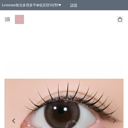
Lensme散光多買多平✿低至$150/對❤
詳情
台灣Karacon⁩✧日拋 特價清貨❁⃘
日本韓國多款日/月拋現貨☼ 特價❤︎數量有限 售完即止
🇰🇷韓國多款月拋現貨 特價兩對$99✿數量有限 售完即止♫
精選商品，任選買2件或以上9 折；買4件或以上85 折；買6件或以上8 折
精選商品，任選買2件HKD 140.00；買4件HKD 260.00
精選商品，任選買2件HKD 190.00；買4件HKD 360.00
精選商品，任選買2件HKD 110.00；買4件HKD 180.00
精選商品，任選買2件HKD 170.00；買4件HKD 320.00
精選商品，任選買2件或以上減HKD 148.00
精選商品，任選買2件或以上減HKD 148.00
精選商品，任選買2件或以上95 折；買4件或以上9 折；買6件或以上85 折；買8件
精選商品，任選買12件或以上87 折
精選商品，任選買2件或以上減HKD 16.00；買4件或以上減HKD 32.00；買6件或以
精選商品，任選買2件或以上95 折；買4件或以上9 折；買8件或以上85 折；買12件
購物滿 HKD 800.00即享免運費優惠！（適用於 特定的送貨方式 )
詳情
詳情
詳情
詳情
詳情
詳情
詳情
詳情
詳情
詳情
詳情