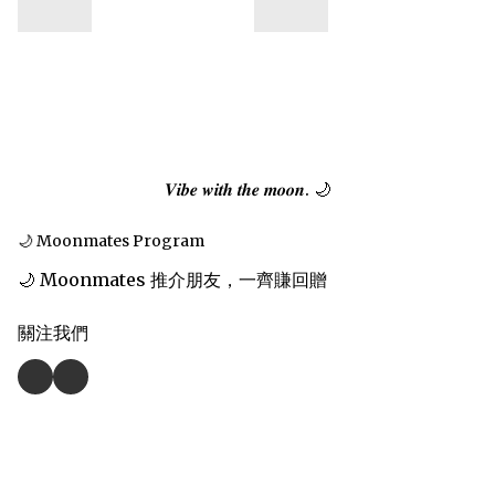
𝑽𝒊𝒃𝒆 𝒘𝒊𝒕𝒉 𝒕𝒉𝒆 𝒎𝒐𝒐𝒏. 🌙
🌙 Moonmates Program
🌙 Moonmates 推介朋友，一齊賺回贈
關注我們