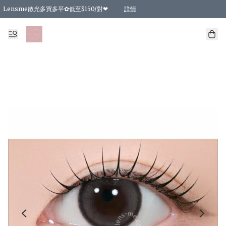
Lensme散光多買多平✿低至$150/對❤
詳情
台灣Karacon⁩✧日拋 特價清貨❁⃘
日本韓國多款日/月拋現貨☼ 特價❤︎數量有限 售完即止
🇰🇷韓國多款月拋現貨 特價兩對$99✿數量有限 售完即止♫
精選商品，任選買2件或以上9 折；買4件或以上85 折；買6件或以上8 折
精選商品，任選買2件HKD 140.00；買4件HKD 260.00
精選商品，任選買2件HKD 190.00；買4件HKD 360.00
精選商品，任選買2件HKD 110.00；買4件HKD 180.00
精選商品，任選買2件HKD 170.00；買4件HKD 320.00
精選商品，任選買2件或以上減HKD 148.00
精選商品，任選買2件或以上減HKD 148.00
精選商品，任選買2件或以上95 折；買4件或以上9 折；買6件或以上85 折；買8件
精選商品，任選買12件或以上87 折
精選商品，任選買2件或以上減HKD 16.00；買4件或以上減HKD 32.00；買6件或以
精選商品，任選買2件或以上95 折；買4件或以上9 折；買8件或以上85 折；買12件
購物滿 HKD 800.00即享免運費優惠！（適用於 特定的送貨方式 )
詳情
詳情
詳情
詳情
詳情
詳情
詳情
詳情
詳情
詳情
詳情