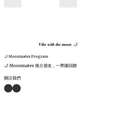
𝑽𝒊𝒃𝒆 𝒘𝒊𝒕𝒉 𝒕𝒉𝒆 𝒎𝒐𝒐𝒏. 🌙
🌙 Moonmates Program
🌙 Moonmates 推介朋友，一齊賺回贈
關注我們