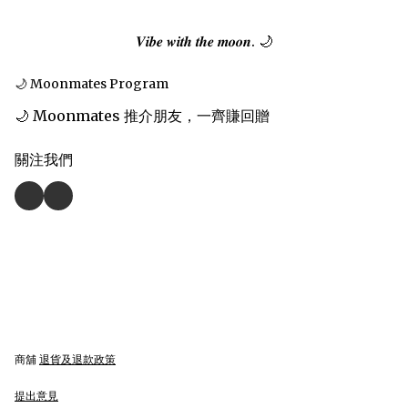
𝑽𝒊𝒃𝒆 𝒘𝒊𝒕𝒉 𝒕𝒉𝒆 𝒎𝒐𝒐𝒏. 🌙
🌙 Moonmates Program
🌙 Moonmates 推介朋友，一齊賺回贈
關注我們
商舖
退貨及退款政策
提出意見