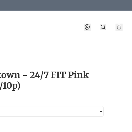
詳情
own - 24/7 FIT Pink
/10p)