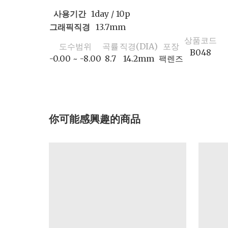
사용기간
1day / 10p
그래픽직경
13.7mm
상품코드
도수범위
곡률
직경(DIA)
포장
B048
-0.00 ~ -8.00
8.7
14.2mm
팩렌즈
你可能感興趣的商品