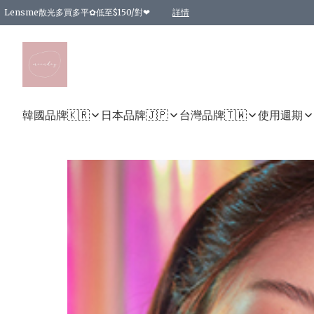
Lensme散光多買多平✿低至$150/對❤
詳情
台灣Karacon⁩✧日拋 特價清貨❁⃘
日本韓國多款日/月拋現貨☼ 特價❤︎數量有限 售完即止
🇰🇷韓國多款月拋現貨 特價兩對$99✿數量有限 售完即止♫
精選商品，任選買2件或以上9 折；買4件或以上85 折；買6件或以上8 折
精選商品，任選買2件HKD 140.00；買4件HKD 260.00
精選商品，任選買2件HKD 190.00；買4件HKD 360.00
精選商品，任選買2件HKD 110.00；買4件HKD 180.00
精選商品，任選買2件HKD 170.00；買4件HKD 320.00
精選商品，任選買2件或以上減HKD 148.00
精選商品，任選買2件或以上減HKD 148.00
精選商品，任選買2件或以上95 折；買4件或以上9 折；買6件或以上85 折；買8件
精選商品，任選買12件或以上87 折
精選商品，任選買2件或以上減HKD 16.00；買4件或以上減HKD 32.00；買6件或以
精選商品，任選買2件或以上95 折；買4件或以上9 折；買8件或以上85 折；買12件
購物滿 HKD 800.00即享免運費優惠！（適用於 特定的送貨方式 )
詳情
詳情
詳情
詳情
詳情
詳情
詳情
詳情
詳情
詳情
詳情
韓國品牌🇰🇷
日本品牌🇯🇵
台灣品牌🇹🇼
使用週期