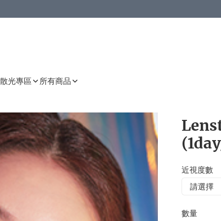
或以上8 折
上減HKD 48.00；買8件或以上減HKD 64.00；買10件或以上減HKD 80.00
或以上8 折
詳情
詳情
散光專區
所有商品
Lenst
(1day
近視度數
數量