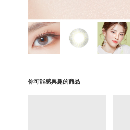
你可能感興趣的商品