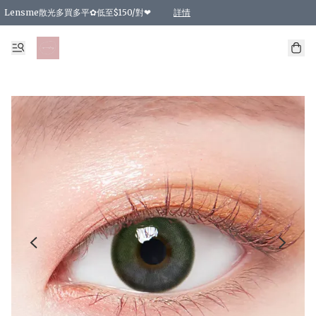
Lensme散光多買多平✿低至$150/對❤
詳情
台灣Karacon⁩✧日拋 特價清貨❁⃘
日本韓國多款日/月拋現貨☼ 特價❤︎數量有限 售完即止
🇰🇷韓國多款月拋現貨 特價兩對$99✿數量有限 售完即止♫
精選商品，任選買2件或以上9 折；買4件或以上85 折；買6件或以上8 折
精選商品，任選買2件HKD 140.00；買4件HKD 260.00
精選商品，任選買2件HKD 190.00；買4件HKD 360.00
精選商品，任選買2件HKD 110.00；買4件HKD 180.00
精選商品，任選買2件HKD 170.00；買4件HKD 320.00
精選商品，任選買2件或以上減HKD 148.00
精選商品，任選買2件或以上減HKD 148.00
精選商品，任選買2件或以上95 折；買4件或以上9 折；買6件或以上85 折；買8件
精選商品，任選買12件或以上87 折
精選商品，任選買2件或以上減HKD 16.00；買4件或以上減HKD 32.00；買6件或以
精選商品，任選買2件或以上95 折；買4件或以上9 折；買8件或以上85 折；買12件
購物滿 HKD 800.00即享免運費優惠！（適用於 特定的送貨方式 )
詳情
詳情
詳情
詳情
詳情
詳情
詳情
詳情
詳情
詳情
詳情