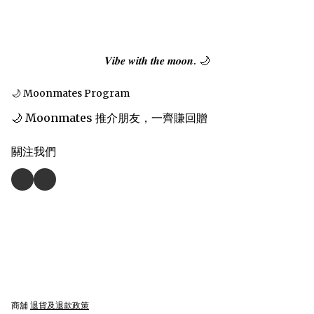
𝑽𝒊𝒃𝒆 𝒘𝒊𝒕𝒉 𝒕𝒉𝒆 𝒎𝒐𝒐𝒏. 🌙
🌙 Moonmates Program
🌙 Moonmates 推介朋友，一齊賺回贈
關注我們
商舖
退貨及退款政策