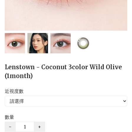
Lenstown - Coconut 3color Wild Olive
(1month)
近視度數
數量
−
+