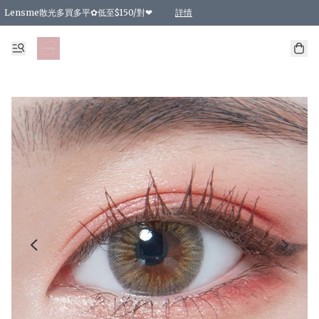
Lensme散光多買多平✿低至$150/對❤
詳情
台灣Karacon⁩✧日拋 特價清貨❁⃘
日本韓國多款日/月拋現貨☼ 特價❤︎數量有限 售完即止
🇰🇷韓國多款月拋現貨 特價兩對$99✿數量有限 售完即止♫
精選商品，任選買2件或以上9 折；買4件或以上85 折；買6件或以上8 折
精選商品，任選買2件HKD 140.00；買4件HKD 260.00
精選商品，任選買2件HKD 190.00；買4件HKD 360.00
精選商品，任選買2件HKD 110.00；買4件HKD 180.00
精選商品，任選買2件HKD 170.00；買4件HKD 320.00
精選商品，任選買2件或以上減HKD 148.00
精選商品，任選買2件或以上減HKD 148.00
精選商品，任選買2件或以上95 折；買4件或以上9 折；買6件或以上85 折；買8件
精選商品，任選買12件或以上87 折
精選商品，任選買2件或以上減HKD 16.00；買4件或以上減HKD 32.00；買6件或以
精選商品，任選買2件或以上95 折；買4件或以上9 折；買8件或以上85 折；買12件
購物滿 HKD 800.00即享免運費優惠！（適用於 特定的送貨方式 )
詳情
詳情
詳情
詳情
詳情
詳情
詳情
詳情
詳情
詳情
詳情