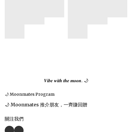
𝑽𝒊𝒃𝒆 𝒘𝒊𝒕𝒉 𝒕𝒉𝒆 𝒎𝒐𝒐𝒏. 🌙
🌙 Moonmates Program
🌙 Moonmates 推介朋友，一齊賺回贈
關注我們