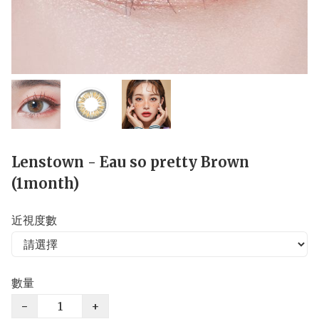
Lenstown - Eau so pretty Brown
(1month)
近視度數
數量
−
+