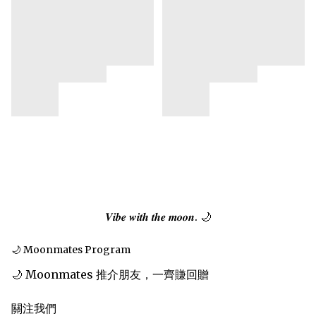
𝑽𝒊𝒃𝒆 𝒘𝒊𝒕𝒉 𝒕𝒉𝒆 𝒎𝒐𝒐𝒏. 🌙
🌙 Moonmates Program
🌙 Moonmates 推介朋友，一齊賺回贈
關注我們