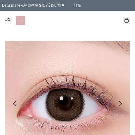
Lensme散光多買多平✿低至$150/對❤
詳情
台灣Karacon⁩✧日拋 特價清貨❁⃘
日本韓國多款日/月拋現貨☼ 特價❤︎數量有限 售完即止
🇰🇷韓國多款月拋現貨 特價兩對$99✿數量有限 售完即止♫
精選商品，任選買2件或以上9 折；買4件或以上85 折；買6件或以上8 折
精選商品，任選買2件HKD 140.00；買4件HKD 260.00
精選商品，任選買2件HKD 190.00；買4件HKD 360.00
精選商品，任選買2件HKD 110.00；買4件HKD 180.00
精選商品，任選買2件HKD 170.00；買4件HKD 320.00
精選商品，任選買2件或以上減HKD 148.00
精選商品，任選買2件或以上減HKD 148.00
精選商品，任選買2件或以上95 折；買4件或以上9 折；買6件或以上85 折；買8件
精選商品，任選買12件或以上87 折
精選商品，任選買2件或以上減HKD 16.00；買4件或以上減HKD 32.00；買6件或以
精選商品，任選買2件或以上95 折；買4件或以上9 折；買8件或以上85 折；買12件
購物滿 HKD 800.00即享免運費優惠！（適用於 特定的送貨方式 )
詳情
詳情
詳情
詳情
詳情
詳情
詳情
詳情
詳情
詳情
詳情