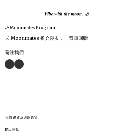
𝑽𝒊𝒃𝒆 𝒘𝒊𝒕𝒉 𝒕𝒉𝒆 𝒎𝒐𝒐𝒏. 🌙
🌙 Moonmates Program
🌙 Moonmates 推介朋友，一齊賺回贈
關注我們
商舖
退貨及退款政策
提出意見