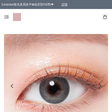
Lensme散光多買多平✿低至$150/對❤
詳情
台灣Karacon⁩✧日拋 特價清貨❁⃘
日本韓國多款日/月拋現貨☼ 特價❤︎數量有限 售完即止
🇰🇷韓國多款月拋現貨 特價兩對$99✿數量有限 售完即止♫
精選商品，任選買2件或以上9 折；買4件或以上85 折；買6件或以上8 折
精選商品，任選買2件HKD 140.00；買4件HKD 260.00
精選商品，任選買2件HKD 190.00；買4件HKD 360.00
精選商品，任選買2件HKD 110.00；買4件HKD 180.00
精選商品，任選買2件HKD 170.00；買4件HKD 320.00
精選商品，任選買2件或以上減HKD 148.00
精選商品，任選買2件或以上減HKD 148.00
精選商品，任選買2件或以上95 折；買4件或以上9 折；買6件或以上85 折；買8件
精選商品，任選買12件或以上87 折
精選商品，任選買2件或以上減HKD 16.00；買4件或以上減HKD 32.00；買6件或以
精選商品，任選買2件或以上95 折；買4件或以上9 折；買8件或以上85 折；買12件
購物滿 HKD 800.00即享免運費優惠！（適用於 特定的送貨方式 )
詳情
詳情
詳情
詳情
詳情
詳情
詳情
詳情
詳情
詳情
詳情