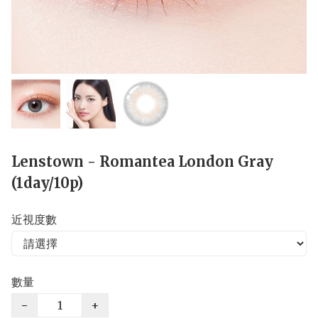
Lenstown - Romantea London Gray
(1day/10p)
近視度數
數量
−
+