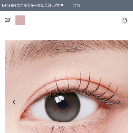
Lensme散光多買多平✿低至$150/對❤
詳情
台灣Karacon⁩✧日拋 特價清貨❁⃘
日本韓國多款日/月拋現貨☼ 特價❤︎數量有限 售完即止
🇰🇷韓國多款月拋現貨 特價兩對$99✿數量有限 售完即止♫
精選商品，任選買2件或以上9 折；買4件或以上85 折；買6件或以上8 折
精選商品，任選買2件HKD 140.00；買4件HKD 260.00
精選商品，任選買2件HKD 190.00；買4件HKD 360.00
精選商品，任選買2件HKD 110.00；買4件HKD 180.00
精選商品，任選買2件HKD 170.00；買4件HKD 320.00
精選商品，任選買2件或以上減HKD 148.00
精選商品，任選買2件或以上減HKD 148.00
精選商品，任選買2件或以上95 折；買4件或以上9 折；買6件或以上85 折；買8件
精選商品，任選買12件或以上87 折
精選商品，任選買2件或以上減HKD 16.00；買4件或以上減HKD 32.00；買6件或以
精選商品，任選買2件或以上95 折；買4件或以上9 折；買8件或以上85 折；買12件
購物滿 HKD 800.00即享免運費優惠！（適用於 特定的送貨方式 )
詳情
詳情
詳情
詳情
詳情
詳情
詳情
詳情
詳情
詳情
詳情