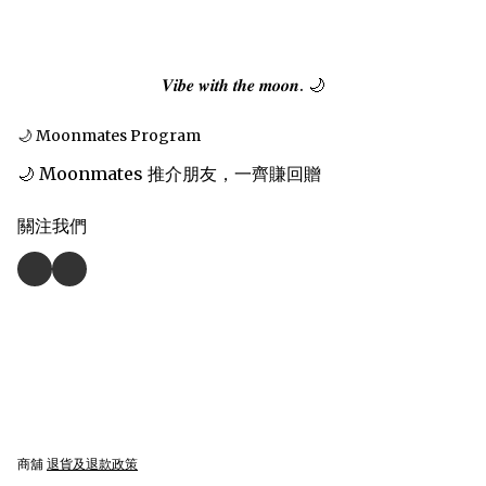
𝑽𝒊𝒃𝒆 𝒘𝒊𝒕𝒉 𝒕𝒉𝒆 𝒎𝒐𝒐𝒏. 🌙
🌙 Moonmates Program
🌙 Moonmates 推介朋友，一齊賺回贈
關注我們
商舖
退貨及退款政策