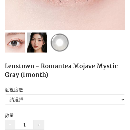
Lenstown - Romantea Mojave Mystic
Gray (1month)
近視度數
數量
−
+