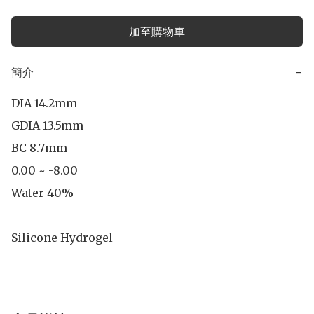
加至購物車
簡介
−
DIA 14.2mm

GDIA 13.5mm

BC 8.7mm

0.00 ~ -8.00

Water 40%

Silicone Hydrogel