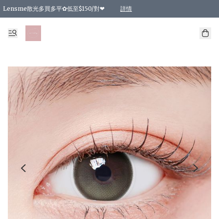
Lensme散光多買多平✿低至$150/對❤
詳情
台灣Karacon⁩✧日拋 特價清貨❁⃘
日本韓國多款日/月拋現貨☼ 特價❤︎數量有限 售完即止
🇰🇷韓國多款月拋現貨 特價兩對$99✿數量有限 售完即止♫
精選商品，任選買2件或以上9 折；買4件或以上85 折；買6件或以上8 折
精選商品，任選買2件HKD 140.00；買4件HKD 260.00
精選商品，任選買2件HKD 190.00；買4件HKD 360.00
精選商品，任選買2件HKD 110.00；買4件HKD 180.00
精選商品，任選買2件HKD 170.00；買4件HKD 320.00
精選商品，任選買2件或以上減HKD 148.00
精選商品，任選買2件或以上減HKD 148.00
精選商品，任選買2件或以上95 折；買4件或以上9 折；買6件或以上85 折；買8件
精選商品，任選買12件或以上87 折
精選商品，任選買2件或以上減HKD 16.00；買4件或以上減HKD 32.00；買6件或以
精選商品，任選買2件或以上95 折；買4件或以上9 折；買8件或以上85 折；買12件
購物滿 HKD 800.00即享免運費優惠！（適用於 特定的送貨方式 )
詳情
詳情
詳情
詳情
詳情
詳情
詳情
詳情
詳情
詳情
詳情