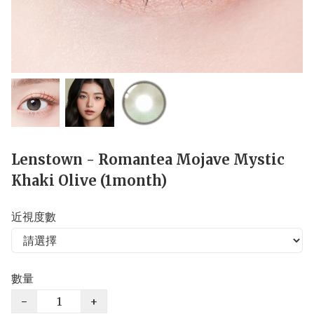
Lenstown - Romantea Mojave Mystic
Khaki Olive (1month)
近視度數
數量
−
+