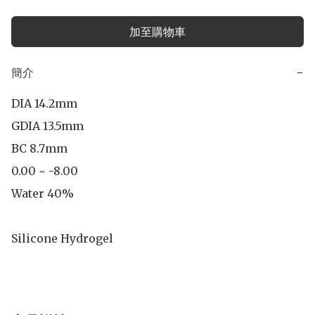
加至購物車
簡介
−
DIA 14.2mm

GDIA 13.5mm

BC 8.7mm

0.00 ~ -8.00

Water 40%

Silicone Hydrogel