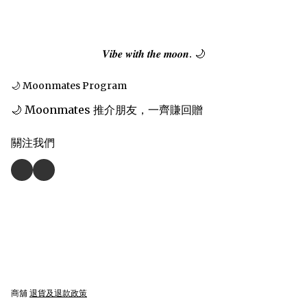
𝑽𝒊𝒃𝒆 𝒘𝒊𝒕𝒉 𝒕𝒉𝒆 𝒎𝒐𝒐𝒏. 🌙
🌙 Moonmates Program
🌙 Moonmates 推介朋友，一齊賺回贈
關注我們
商舖
退貨及退款政策