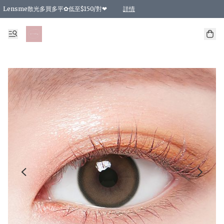
Lensme散光多買多平✿低至$150/對❤
詳情
台灣Karacon⁩✧日拋 特價清貨❁⃘
日本韓國多款日/月拋現貨☼ 特價❤︎數量有限 售完即止
🇰🇷韓國多款月拋現貨 特價兩對$99✿數量有限 售完即止♫
精選商品，任選買2件或以上9 折；買4件或以上85 折；買6件或以上8 折
精選商品，任選買2件HKD 140.00；買4件HKD 260.00
精選商品，任選買2件HKD 190.00；買4件HKD 360.00
精選商品，任選買2件HKD 110.00；買4件HKD 180.00
精選商品，任選買2件HKD 170.00；買4件HKD 320.00
精選商品，任選買2件或以上減HKD 148.00
精選商品，任選買2件或以上減HKD 148.00
精選商品，任選買2件或以上95 折；買4件或以上9 折；買6件或以上85 折；買8件
精選商品，任選買12件或以上87 折
精選商品，任選買2件或以上減HKD 16.00；買4件或以上減HKD 32.00；買6件或以
精選商品，任選買2件或以上95 折；買4件或以上9 折；買8件或以上85 折；買12件
購物滿 HKD 800.00即享免運費優惠！（適用於 特定的送貨方式 )
詳情
詳情
詳情
詳情
詳情
詳情
詳情
詳情
詳情
詳情
詳情