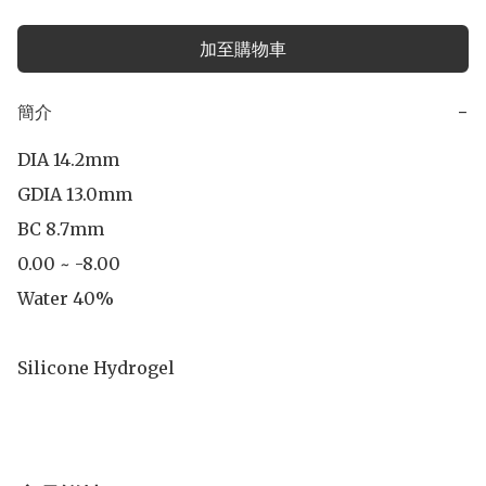
加至購物車
簡介
−
DIA 14.2mm

GDIA 13.0mm

BC 8.7mm

0.00 ~ -8.00

Water 40%

Silicone Hydrogel