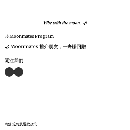
𝑽𝒊𝒃𝒆 𝒘𝒊𝒕𝒉 𝒕𝒉𝒆 𝒎𝒐𝒐𝒏. 🌙
🌙 Moonmates Program
🌙 Moonmates 推介朋友，一齊賺回贈
關注我們
商舖
退貨及退款政策