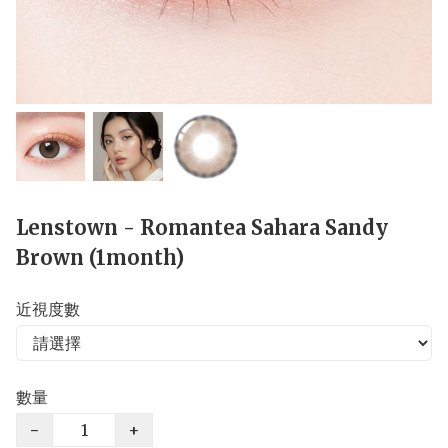
Lenstown - Romantea Sahara Sandy
Brown (1month)
近視度數
數量
−
+