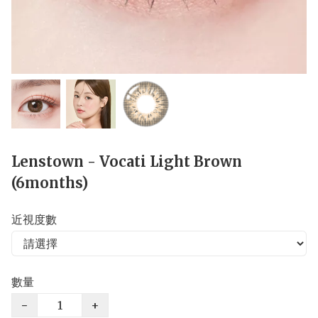
Lenstown - Vocati Light Brown
(6months)
近視度數
數量
−
+