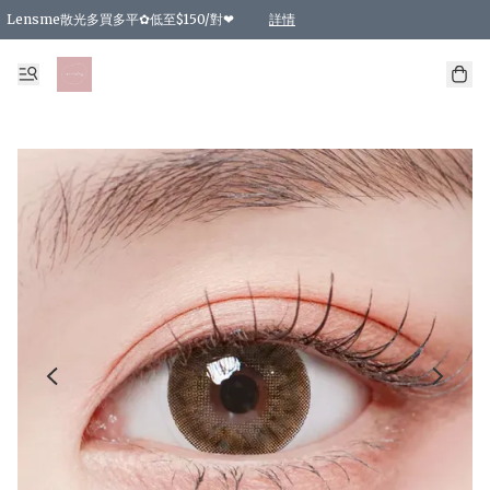
Lensme散光多買多平✿低至$150/對❤
詳情
台灣Karacon⁩✧日拋 特價清貨❁⃘
日本韓國多款日/月拋現貨☼ 特價❤︎數量有限 售完即止
🇰🇷韓國多款月拋現貨 特價兩對$99✿數量有限 售完即止♫
精選商品，任選買2件或以上9 折；買4件或以上85 折；買6件或以上8 折
精選商品，任選買2件HKD 140.00；買4件HKD 260.00
精選商品，任選買2件HKD 190.00；買4件HKD 360.00
精選商品，任選買2件HKD 110.00；買4件HKD 180.00
精選商品，任選買2件HKD 170.00；買4件HKD 320.00
精選商品，任選買2件或以上減HKD 148.00
精選商品，任選買2件或以上減HKD 148.00
精選商品，任選買2件或以上95 折；買4件或以上9 折；買6件或以上85 折；買8件
精選商品，任選買12件或以上87 折
精選商品，任選買2件或以上減HKD 16.00；買4件或以上減HKD 32.00；買6件或以
精選商品，任選買2件或以上95 折；買4件或以上9 折；買8件或以上85 折；買12件
購物滿 HKD 800.00即享免運費優惠！（適用於 特定的送貨方式 )
詳情
詳情
詳情
詳情
詳情
詳情
詳情
詳情
詳情
詳情
詳情