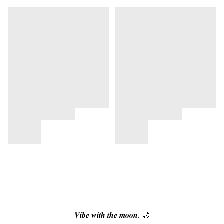
𝑽𝒊𝒃𝒆 𝒘𝒊𝒕𝒉 𝒕𝒉𝒆 𝒎𝒐𝒐𝒏. 🌙