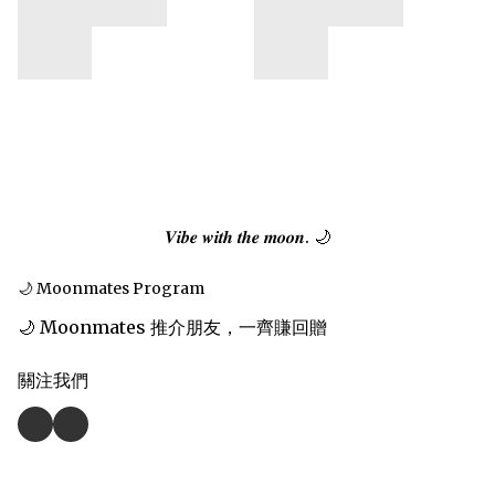
𝑽𝒊𝒃𝒆 𝒘𝒊𝒕𝒉 𝒕𝒉𝒆 𝒎𝒐𝒐𝒏. 🌙
🌙 Moonmates Program
🌙 Moonmates 推介朋友，一齊賺回贈
關注我們