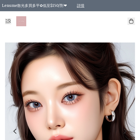
Lensme散光多買多平✿低至$150/對❤
詳情
台灣Karacon⁩✧日拋 特價清貨❁⃘
日本韓國多款日/月拋現貨☼ 特價❤︎數量有限 售完即止
🇰🇷韓國多款月拋現貨 特價兩對$99✿數量有限 售完即止♫
精選商品，任選買2件或以上9 折；買4件或以上85 折；買6件或以上8 折
精選商品，任選買2件HKD 140.00；買4件HKD 260.00
精選商品，任選買2件HKD 190.00；買4件HKD 360.00
精選商品，任選買2件HKD 110.00；買4件HKD 180.00
精選商品，任選買2件HKD 170.00；買4件HKD 320.00
精選商品，任選買2件或以上減HKD 148.00
精選商品，任選買2件或以上減HKD 148.00
精選商品，任選買2件或以上95 折；買4件或以上9 折；買6件或以上85 折；買8件
精選商品，任選買12件或以上87 折
精選商品，任選買2件或以上減HKD 16.00；買4件或以上減HKD 32.00；買6件或以
精選商品，任選買2件或以上95 折；買4件或以上9 折；買8件或以上85 折；買12件
購物滿 HKD 800.00即享免運費優惠！（適用於 特定的送貨方式 )
詳情
詳情
詳情
詳情
詳情
詳情
詳情
詳情
詳情
詳情
詳情