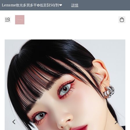
Lensme散光多買多平✿低至$150/對❤
詳情
台灣Karacon⁩✧日拋 特價清貨❁⃘
日本韓國多款日/月拋現貨☼ 特價❤︎數量有限 售完即止
🇰🇷韓國多款月拋現貨 特價兩對$99✿數量有限 售完即止♫
精選商品，任選買2件或以上9 折；買4件或以上85 折；買6件或以上8 折
精選商品，任選買2件HKD 140.00；買4件HKD 260.00
精選商品，任選買2件HKD 190.00；買4件HKD 360.00
精選商品，任選買2件HKD 110.00；買4件HKD 180.00
精選商品，任選買2件HKD 170.00；買4件HKD 320.00
精選商品，任選買2件或以上減HKD 148.00
精選商品，任選買2件或以上減HKD 148.00
精選商品，任選買2件或以上95 折；買4件或以上9 折；買6件或以上85 折；買8件
精選商品，任選買12件或以上87 折
精選商品，任選買2件或以上減HKD 16.00；買4件或以上減HKD 32.00；買6件或以
精選商品，任選買2件或以上95 折；買4件或以上9 折；買8件或以上85 折；買12件
購物滿 HKD 800.00即享免運費優惠！（適用於 特定的送貨方式 )
詳情
詳情
詳情
詳情
詳情
詳情
詳情
詳情
詳情
詳情
詳情