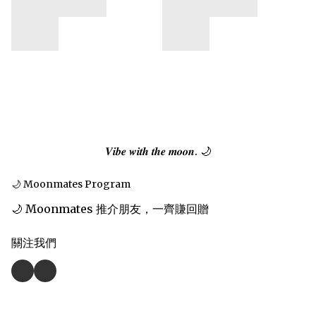
𝑽𝒊𝒃𝒆 𝒘𝒊𝒕𝒉 𝒕𝒉𝒆 𝒎𝒐𝒐𝒏. 🌙
🌙 Moonmates Program
🌙 Moonmates 推介朋友，一齊賺回贈
關注我們