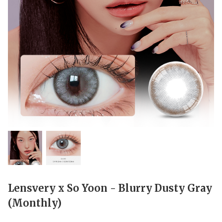
Lensvery x So Yoon - Blurry Dusty Gray
(Monthly)