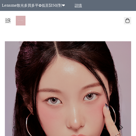
Lensme散光多買多平✿低至$150/對❤
詳情
台灣Karacon⁩✧日拋 特價清貨❁⃘
日本韓國多款日/月拋現貨☼ 特價❤︎數量有限 售完即止
🇰🇷韓國多款月拋現貨 特價兩對$99✿數量有限 售完即止♫
精選商品，任選買2件或以上9 折；買4件或以上85 折；買6件或以上8 折
精選商品，任選買2件HKD 140.00；買4件HKD 260.00
精選商品，任選買2件HKD 190.00；買4件HKD 360.00
精選商品，任選買2件HKD 110.00；買4件HKD 180.00
精選商品，任選買2件HKD 170.00；買4件HKD 320.00
精選商品，任選買2件或以上減HKD 148.00
精選商品，任選買2件或以上減HKD 148.00
精選商品，任選買2件或以上95 折；買4件或以上9 折；買6件或以上85 折；買8件
精選商品，任選買12件或以上87 折
精選商品，任選買2件或以上減HKD 16.00；買4件或以上減HKD 32.00；買6件或以
精選商品，任選買2件或以上95 折；買4件或以上9 折；買8件或以上85 折；買12件
購物滿 HKD 800.00即享免運費優惠！（適用於 特定的送貨方式 )
詳情
詳情
詳情
詳情
詳情
詳情
詳情
詳情
詳情
詳情
詳情