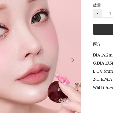
數量
−
簡介
DIA 14.2m
G.DIA 13.
B.C 8.6mm
2-H.E.M.A

Water 41%