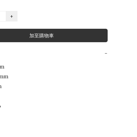
+
加至購物車
−
m

5mm




