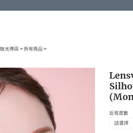
或以上8 折
上減HKD 48.00；買8件或以上減HKD 64.00；買10件或以上減HKD 80.00
或以上8 折
詳情
詳情
散光專區
所有商品
Lens
Silh
(Mon
近視度數