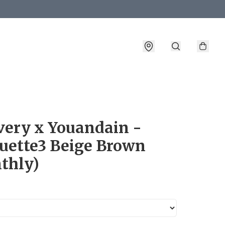
詳情
very x Youandain -
ouette3 Beige Brown
thly)