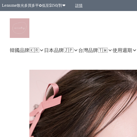
Lensme散光多買多平✿低至$150/對❤
詳情
台灣Karacon⁩✧日拋 特價清貨❁⃘
日本韓國多款日/月拋現貨☼ 特價❤︎數量有限 售完即止
🇰🇷韓國多款月拋現貨 特價兩對$99✿數量有限 售完即止♫
精選商品，任選買2件或以上9 折；買4件或以上85 折；買6件或以上8 折
精選商品，任選買2件HKD 140.00；買4件HKD 260.00
精選商品，任選買2件HKD 190.00；買4件HKD 360.00
精選商品，任選買2件HKD 110.00；買4件HKD 180.00
精選商品，任選買2件HKD 170.00；買4件HKD 320.00
精選商品，任選買2件或以上減HKD 148.00
精選商品，任選買2件或以上減HKD 148.00
精選商品，任選買2件或以上95 折；買4件或以上9 折；買6件或以上85 折；買8件
精選商品，任選買12件或以上87 折
精選商品，任選買2件或以上減HKD 16.00；買4件或以上減HKD 32.00；買6件或以
精選商品，任選買2件或以上95 折；買4件或以上9 折；買8件或以上85 折；買12件
購物滿 HKD 800.00即享免運費優惠！（適用於 特定的送貨方式 )
詳情
詳情
詳情
詳情
詳情
詳情
詳情
詳情
詳情
詳情
詳情
韓國品牌🇰🇷
日本品牌🇯🇵
台灣品牌🇹🇼
使用週期