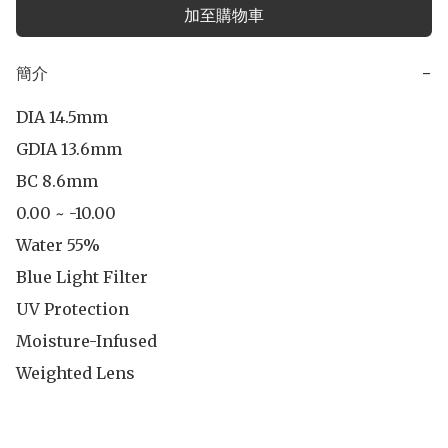
加至購物車
簡介
−
DIA 14.5mm

GDIA 13.6mm

BC 8.6mm

0.00 ~ -10.00

Water 55%

Blue Light Filter

UV Protection

Moisture-Infused

Weighted Lens