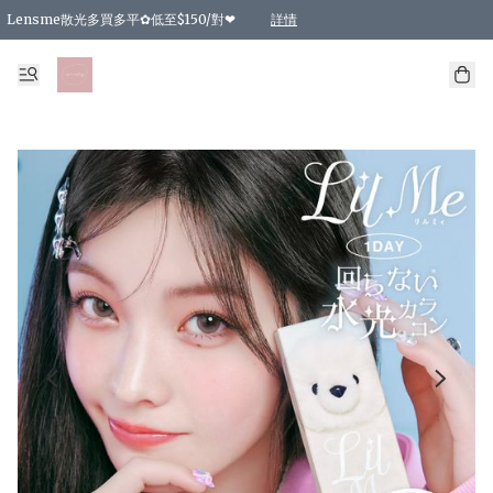
Lensme散光多買多平✿低至$150/對❤
詳情
台灣Karacon⁩✧日拋 特價清貨❁⃘
日本韓國多款日/月拋現貨☼ 特價❤︎數量有限 售完即止
🇰🇷韓國多款月拋現貨 特價兩對$99✿數量有限 售完即止♫
精選商品，任選買2件或以上9 折；買4件或以上85 折；買6件或以上8 折
精選商品，任選買2件HKD 140.00；買4件HKD 260.00
精選商品，任選買2件HKD 190.00；買4件HKD 360.00
精選商品，任選買2件HKD 110.00；買4件HKD 180.00
精選商品，任選買2件HKD 170.00；買4件HKD 320.00
精選商品，任選買2件或以上減HKD 148.00
精選商品，任選買2件或以上減HKD 148.00
精選商品，任選買2件或以上95 折；買4件或以上9 折；買6件或以上85 折；買8件
精選商品，任選買12件或以上87 折
精選商品，任選買2件或以上減HKD 16.00；買4件或以上減HKD 32.00；買6件或以
精選商品，任選買2件或以上95 折；買4件或以上9 折；買8件或以上85 折；買12件
購物滿 HKD 800.00即享免運費優惠！（適用於 特定的送貨方式 )
詳情
詳情
詳情
詳情
詳情
詳情
詳情
詳情
詳情
詳情
詳情