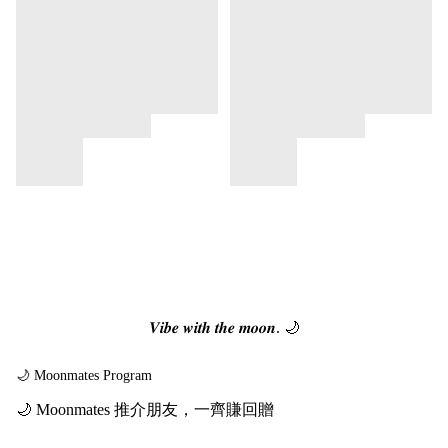
𝑽𝒊𝒃𝒆 𝒘𝒊𝒕𝒉 𝒕𝒉𝒆 𝒎𝒐𝒐𝒏. 🌙
🌙 Moonmates Program
🌙 Moonmates 推介朋友，一齊賺回贈