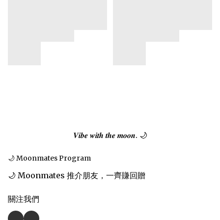
𝑽𝒊𝒃𝒆 𝒘𝒊𝒕𝒉 𝒕𝒉𝒆 𝒎𝒐𝒐𝒏. 🌙
🌙 Moonmates Program
🌙 Moonmates 推介朋友，一齊賺回贈
關注我們