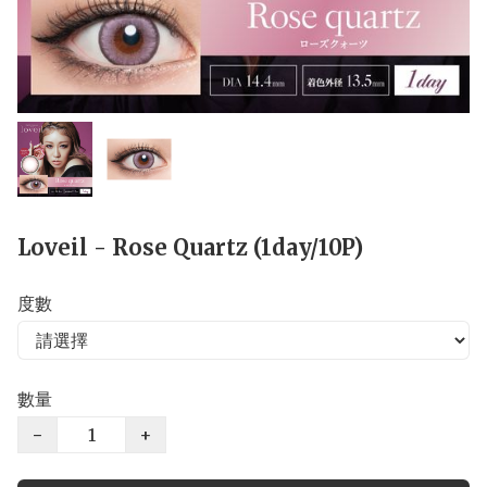
Loveil - Rose Quartz (1day/10P)
度數
數量
−
+