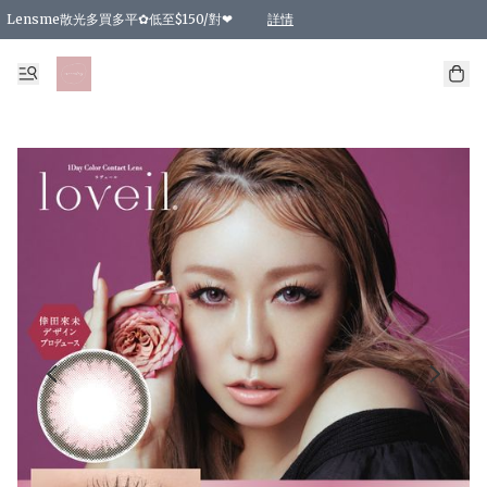
Lensme散光多買多平✿低至$150/對❤
詳情
台灣Karacon⁩✧日拋 特價清貨❁⃘
日本韓國多款日/月拋現貨☼ 特價❤︎數量有限 售完即止
🇰🇷韓國多款月拋現貨 特價兩對$99✿數量有限 售完即止♫
精選商品，任選買2件或以上9 折；買4件或以上85 折；買6件或以上8 折
精選商品，任選買2件HKD 140.00；買4件HKD 260.00
精選商品，任選買2件HKD 190.00；買4件HKD 360.00
精選商品，任選買2件HKD 110.00；買4件HKD 180.00
精選商品，任選買2件HKD 170.00；買4件HKD 320.00
精選商品，任選買2件或以上減HKD 148.00
精選商品，任選買2件或以上減HKD 148.00
精選商品，任選買2件或以上95 折；買4件或以上9 折；買6件或以上85 折；買8件
精選商品，任選買12件或以上87 折
精選商品，任選買2件或以上減HKD 16.00；買4件或以上減HKD 32.00；買6件或以
精選商品，任選買2件或以上95 折；買4件或以上9 折；買8件或以上85 折；買12件
購物滿 HKD 800.00即享免運費優惠！（適用於 特定的送貨方式 )
詳情
詳情
詳情
詳情
詳情
詳情
詳情
詳情
詳情
詳情
詳情