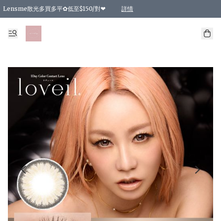
Lensme散光多買多平✿低至$150/對❤
詳情
台灣Karacon⁩✧日拋 特價清貨❁⃘
日本韓國多款日/月拋現貨☼ 特價❤︎數量有限 售完即止
🇰🇷韓國多款月拋現貨 特價兩對$99✿數量有限 售完即止♫
精選商品，任選買2件或以上9 折；買4件或以上85 折；買6件或以上8 折
精選商品，任選買2件HKD 140.00；買4件HKD 260.00
精選商品，任選買2件HKD 190.00；買4件HKD 360.00
精選商品，任選買2件HKD 110.00；買4件HKD 180.00
精選商品，任選買2件HKD 170.00；買4件HKD 320.00
精選商品，任選買2件或以上減HKD 148.00
精選商品，任選買2件或以上減HKD 148.00
精選商品，任選買2件或以上95 折；買4件或以上9 折；買6件或以上85 折；買8件
精選商品，任選買12件或以上87 折
精選商品，任選買2件或以上減HKD 16.00；買4件或以上減HKD 32.00；買6件或以
精選商品，任選買2件或以上95 折；買4件或以上9 折；買8件或以上85 折；買12件
購物滿 HKD 800.00即享免運費優惠！（適用於 特定的送貨方式 )
詳情
詳情
詳情
詳情
詳情
詳情
詳情
詳情
詳情
詳情
詳情