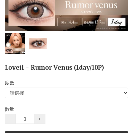
Loveil - Rumor Venus (1day/10P)
度數
數量
−
+