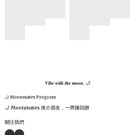
𝑽𝒊𝒃𝒆 𝒘𝒊𝒕𝒉 𝒕𝒉𝒆 𝒎𝒐𝒐𝒏. 🌙
🌙 Moonmates Program
🌙 Moonmates 推介朋友，一齊賺回贈
關注我們