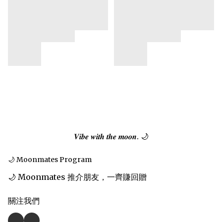
𝑽𝒊𝒃𝒆 𝒘𝒊𝒕𝒉 𝒕𝒉𝒆 𝒎𝒐𝒐𝒏. 🌙
🌙 Moonmates Program
🌙 Moonmates 推介朋友，一齊賺回贈
關注我們