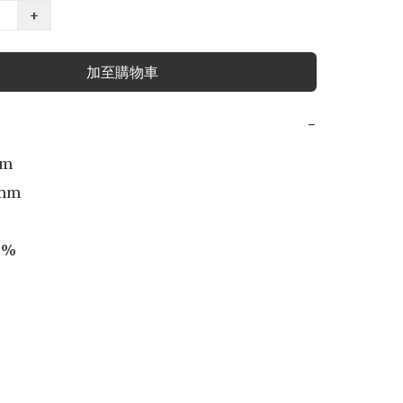
+
加至購物車
−
m

mm

%
