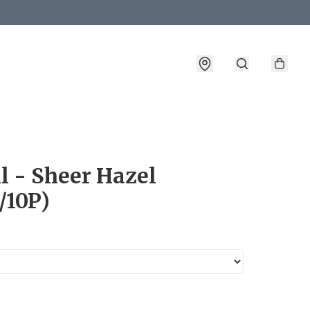
詳情
l - Sheer Hazel
/10P)