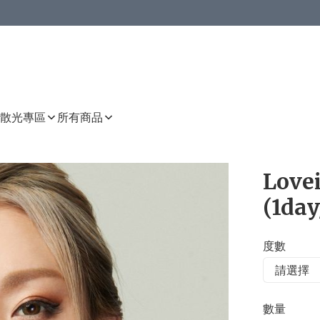
或以上8 折
上減HKD 48.00；買8件或以上減HKD 64.00；買10件或以上減HKD 80.00
或以上8 折
詳情
詳情
散光專區
所有商品
Lovei
(1day
度數
數量