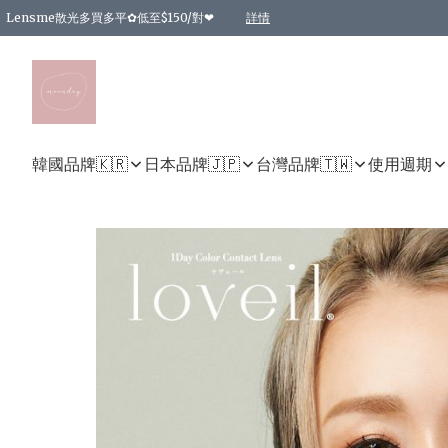
Lensme散光多買多平✿低至$150/對❤
詳情
台灣Karacon⁩✧日拋 特價清貨❁⃘
日本韓國多款日/月拋現貨☼ 特價❤︎數量有限 售完即止
🇰🇷韓國多款月拋現貨 特價兩對$99✿數量有限 售完即止♫
精選商品，任選買2件或以上9 折；買4件或以上85 折；買6件或以上8 折
精選商品，任選買2件HKD 140.00；買4件HKD 260.00
精選商品，任選買2件HKD 190.00；買4件HKD 360.00
精選商品，任選買2件HKD 110.00；買4件HKD 180.00
精選商品，任選買2件HKD 170.00；買4件HKD 320.00
精選商品，任選買2件或以上減HKD 148.00
精選商品，任選買2件或以上減HKD 148.00
精選商品，任選買2件或以上95 折；買4件或以上9 折；買6件或以上85 折；買8件
精選商品，任選買12件或以上87 折
精選商品，任選買2件或以上減HKD 16.00；買4件或以上減HKD 32.00；買6件或以
精選商品，任選買2件或以上95 折；買4件或以上9 折；買8件或以上85 折；買12件
購物滿 HKD 800.00即享免運費優惠！（適用於 特定的送貨方式 )
詳情
詳情
詳情
詳情
詳情
詳情
詳情
詳情
詳情
詳情
詳情
韓國品牌🇰🇷
日本品牌🇯🇵
台灣品牌🇹🇼
使用週期