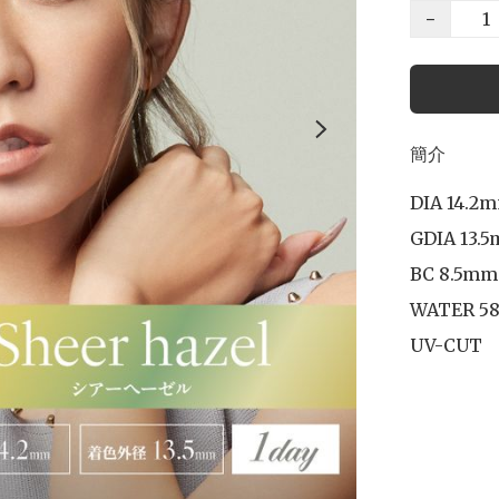
−
簡介
DIA 14.2m
GDIA 13.5
BC 8.5mm

WATER 58
UV-CUT